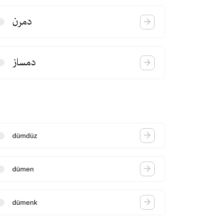
دمرن
دمساز
dümdüz
dümen
dümenk