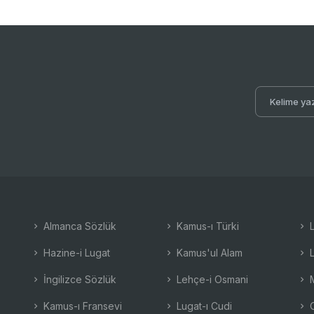
Almanca Sözlük
Kamus-ı Türki
L
Hazine-i Lugat
Kamus'ul Alam
L
İngilizce Sözlük
Lehçe-i Osmani
M
Kamus-ı Fransevi
Lugat-ı Cudi
O