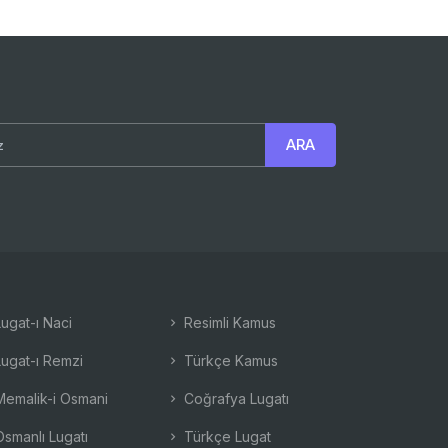
ugat-ı Naci
Resimli Kamus
ugat-ı Remzi
Türkçe Kamus
emalik-i Osmani
Coğrafya Lugatı
smanlı Lugatı
Türkçe Lugat