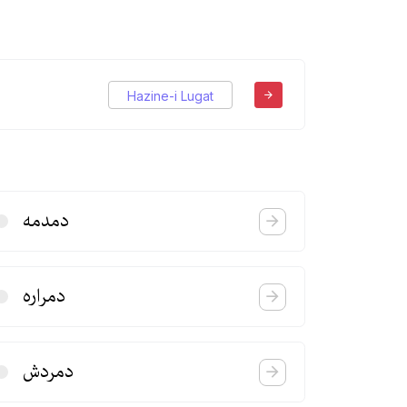
Hazine-i Lugat
دمدمه
دمراره
دمردش