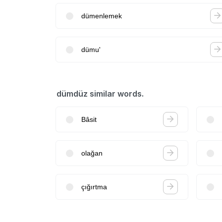
dümenlemek
dümu'
dümdüz similar words.
Bâsit
olağan
çığırtma