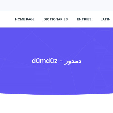
HOME PAGE
DICTIONARIES
ENTRIES
LATIN
dümdüz - دمدوز