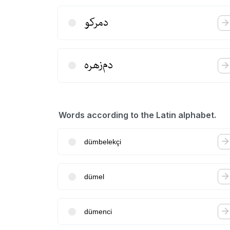
دمركو
دم‌زهره
Words according to the Latin alphabet.
dümbelekçi
dümel
dümenci