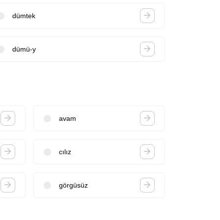
dümtek
dümü-y
avam
cılız
görgüsüz