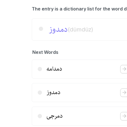
دمدوز
(dümdüz)
Next Words
دمدامه
دمدوز
دمرجی