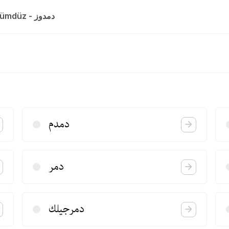
The entry is a dictionary list for the word dümdüz - دمدوز
دمدم
دمر
دمرجیلك