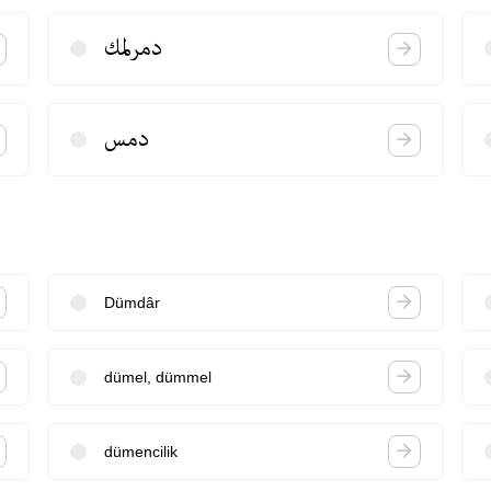
دمرلمك
دمس
Dümdâr
dümel, dümmel
dümencilik