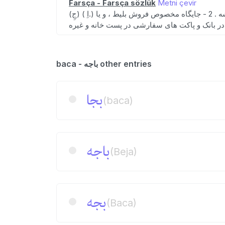
Farsça - Farsça sözlük
Metni çevir
baca - باجه other entries
بجا
(baca)
باجه
(Beja)
بجە
(Baca)