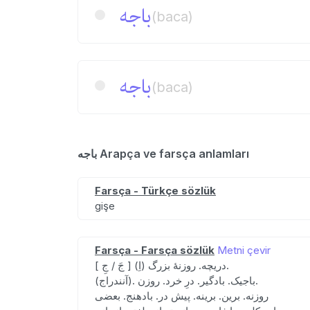
باجه
(baca)
باجه
(baca)
باجه Arapça ve farsça anlamları
Farsça - Türkçe sözlük
gişe
Farsça - Farsça sözlük
Metni çevir
[ جَ / جِ ] (اِ) دریچه. روزنهٔ بزرگ.
(آنندراج). باجیک. بادگیر. درِ خرد. روزن.
روزنه. برین. برینه. پیش در. بادهنج. بعضی