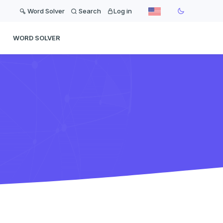
Word Solver
Search
Log in
WORD SOLVER