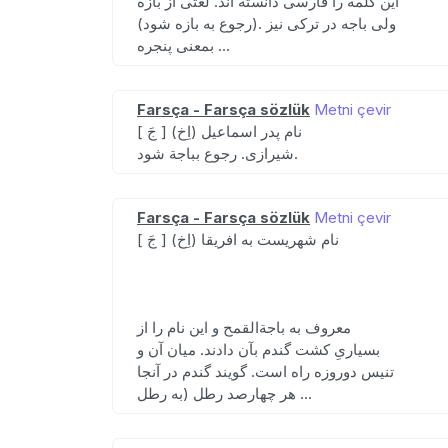
این کلمه را فارسی دانسته اند. لغتی از بازه
(رجوع به بازه شود). ولی باجه در ترکی نیز
بمعنی پنجره ...
Farsça - Farsça sözlük
Metni çevir
[ جَ ] (اِخ) نام پدر اسماعیل
شیرازی. رجوع بباجة شود.
Farsça - Farsça sözlük
Metni çevir
[ جَ ] (اِخ) نام شهریست به افریقا
معروف به باجةالقمح و این نام را از
بسیاریِ کشت گندم بآن دادند. میان آن و
تنیس دوروزه راه است. گویند گندم در آنجا
هر چهارصد رطل (به رطل ...