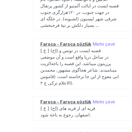
قصبه ایست در ایالت آلمتیو از کشور پرتقال
در جهت جنوب، در ۱۲۰هزارگزی جنوب
شرقی شهر لیسبون (لشبونه). در جلگه ای
بسیار دلکش بر تپهٔ فرحبخشی ...
Farsça - Farsça sözlük
Metni çevir
[ جَ ] (اِخ) قصبه ایست در تونس و
در ساحل دریا واقع است و آن موضعی
پرزیتون میباشد. این قصبه را باجةالزیت
مینامیدند. شاعر هجاگوی مشهور، محمدبن
ابی معوج از این جا برخاسته است. (قاموس
الاعلام ترکی ج ۲).
Farsça - Farsça sözlük
Metni çevir
[ جَ ] (اِخ) قریه ای از قریه های
اصفهان. رجوع به باجة شود.