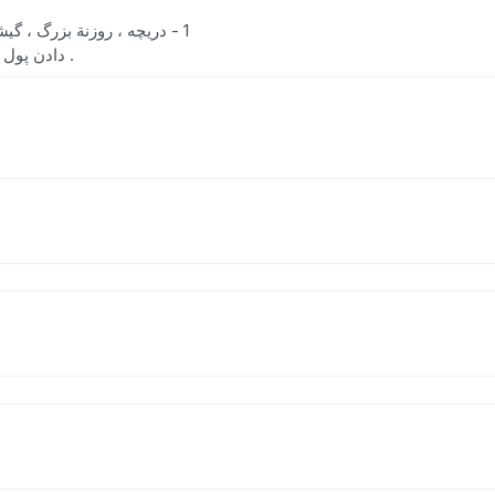
(جِ) ( اِ.) 1 - دریچه ، روزنة بزرگ ، گیشه . 2 - جایگاه مخصوص فروش بلیط ، و یا
دادن پول در بانک و پاکت های سفارشی در پست خانه و غیره .