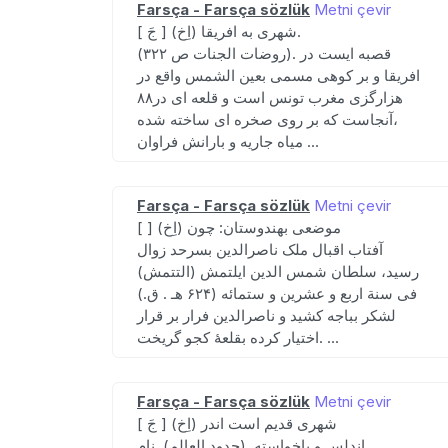
Farsça - Farsça sözlük
Metni çevir
[ جَ ] (اِخ) شهری به افریقا.
(روضات الجنات ص ۳۲۲). قصبه ایست در
افریقا و بر کوهی مسمی بعین الشمس واقع در
۸۸هزارگزی مغرب تونس است و قلعه ای در
آنجاست که بر روی صخره ای ساخته شده،
میاه جاریه و بارانش فراوان ...
Farsça - Farsça sözlük
Metni çevir
[ ] (اِخ) موضعی بهندوستان: چون
آفتاب اقبال ملک ناصرالدین بسرحد زوال
رسید، سلطان شمس الدین ایلتمش (التتمش)
فی سنة اربع و عشرین و ستمائه (۶۲۴ هـ . ق.)
لشکر بباجه کشید و ناصرالدین فرار بر قرار
اختیار کرده بقلعهٔ کجو گریخت. ...
Farsça - Farsça sözlük
Metni çevir
[ جَ ] (اِخ) شهری قدیم است اندر
اندلس و باخواسته. (حدود العالم). نام