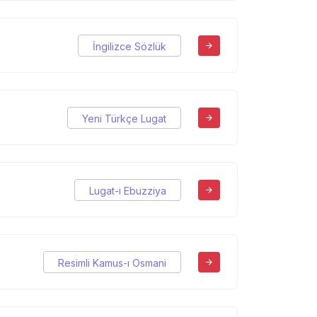
İngilizce Sözlük
Yeni Türkçe Lugat
Lugat-ı Ebuzziya
Resimli Kamus-ı Osmani