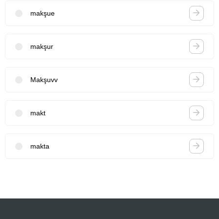
makşue
makşur
Makşuvv
makt
makta