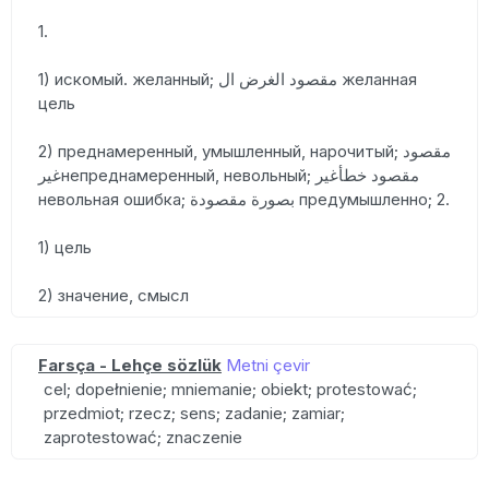
1.
1) искомый. желанный; مقصود الغرض ال желанная
цель
2) преднамеренный, умышленный, нарочитый; مقصود
غيرнепреднамеренный, невольный; مقصود خطأغير
невольная ошибка; بصورة مقصودة предумышленно; 2.
1) цель
2) значение, смысл
Farsça - Lehçe sözlük
Metni çevir
cel; dopełnienie; mniemanie; obiekt; protestować;
przedmiot; rzecz; sens; zadanie; zamiar;
zaprotestować; znaczenie