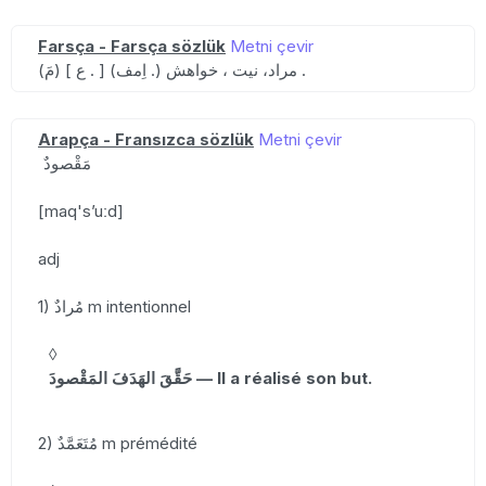
Farsça - Farsça sözlük
Metni çevir
(مَ) [ ع . ] (اِمف .) مراد، نیت ، خواهش .
Arapça - Fransızca sözlük
Metni çevir
مَقْصودٌ
[maq'sʼuːd]
adj
1) مُرادٌ m intentionnel
◊
حَقَّقَ الهَدَفَ المَقْصودَ — Il a réalisé son but.
2) مُتَعَمَّدٌ m prémédité