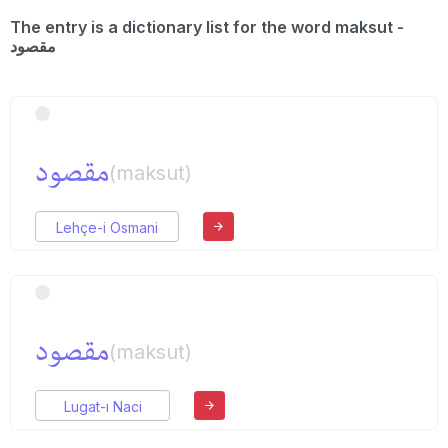
The entry is a dictionary list for the word maksut -
مقصود
مقصود
(maksut)
Lehçe-i Osmani
مقصود
(maksut)
Lugat-ı Naci