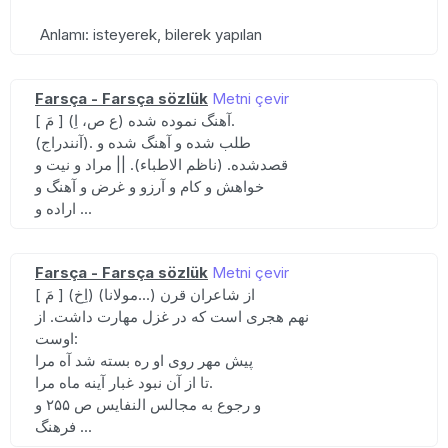
Anlamı: isteyerek, bilerek yapılan
Farsça - Farsça sözlük
Metni çevir
[ مَ ] (ع ص، اِ) آهنگ نموده شده.
(آنندراج). طلب شده و آهنگ شده و
قصدشده. (ناظم الاطباء). || مراد و نیت و
خواهش و کام و آرزو و غرض و آهنگ و
اراده و ...
Farsça - Farsça sözlük
Metni çevir
[ مَ ] (اِخ) (مولانا...) از شاعران قرن
نهم هجری است که در غزل مهارت داشت. از
اوست:
پیش مهر روی او ره بسته شد آه مرا
تا از آن نبود غبار آینه ماه مرا.
و رجوع به مجالس النفایس ص ۲۵۵ و
فرهنگ ...