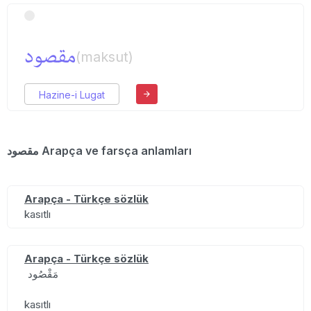
مقصود
(maksut)
Hazine-i Lugat
مقصود Arapça ve farsça anlamları
Arapça - Türkçe sözlük
kasıtlı
Arapça - Türkçe sözlük
مَقْصُود
kasıtlı