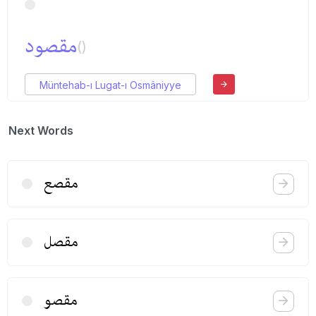
مقصود
()
Müntehab-ı Lugat-ı Osmâniyye
Next Words
مقصع
مقصل
مقصو