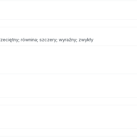
przeciętny; równina; szczery; wyraźny; zwykły