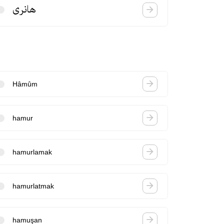
هانری
Hâmûm
hamur
hamurlamak
hamurlatmak
hamuşan