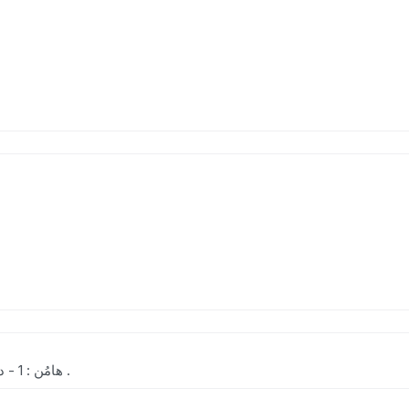
[ په . ] (اِ.)= هامُن : 1 - دشت ، صحرا، زمین هموار. 2 - خشکی .