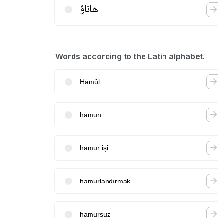
هاناؤ
Words according to the Latin alphabet.
Hamûl
hamun
hamur işi
hamurlandırmak
hamursuz