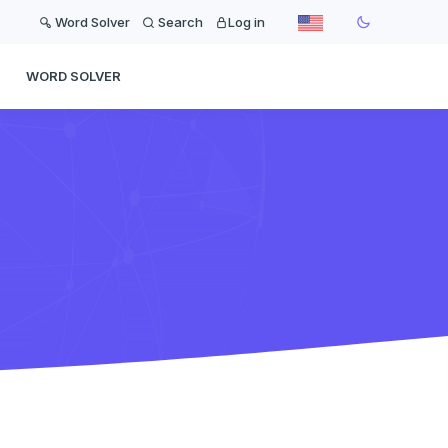
Word Solver
Search
Log in
WORD SOLVER