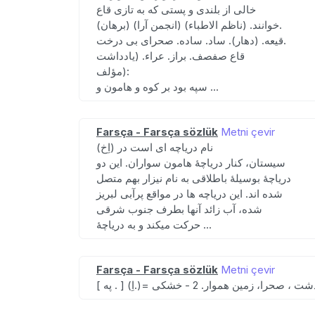
خالی از بلندی و پستی که به تازی قاع
خوانند. (ناظم الاطباء) (انجمن آرا) (برهان).
قیعه. (دهار). ساد. ساده. صحرای بی درخت.
قاع صفصف. براز. عراء. (یادداشت
مؤلف):
سپه بود بر کوه و هامون و ...
Farsça - Farsça sözlük
Metni çevir
(اِخ) نام دریاچه ای است در
سیستان، کنار دریاچهٔ هامون سواران. این دو
دریاچهٔ بوسیلهٔ باطلاقی به نام نیزار بهم متصل
شده اند. این دریاچه ها در مواقع پرآبی لبریز
شده، آب زائد آنها بطرف جنوب شرقی
حرکت میکند و به دریاچهٔ ...
Farsça - Farsça sözlük
Metni çevir