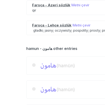
Farsça - Azeri sözlük
Metni çevir
qır
Farsça - Lehçe sözlük
Metni çevir
gładki; jasny; oczywisty; pospolity; prosty; 
hamun - هامون other entries
هامون
(hamün)
هامون
(hamün)