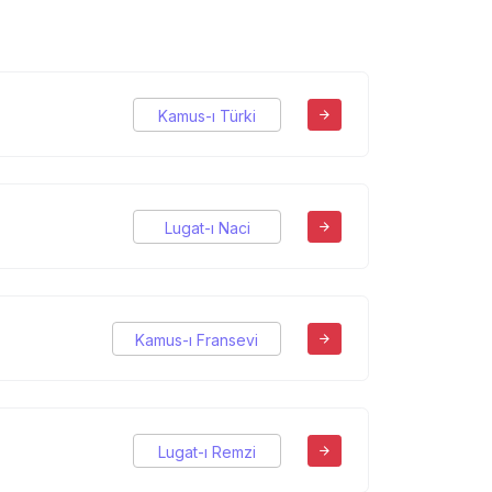
Kamus-ı Türki
Lugat-ı Naci
Kamus-ı Fransevi
Lugat-ı Remzi