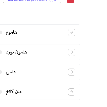
هاموم
هامون نورد
هامی
هان كانغ