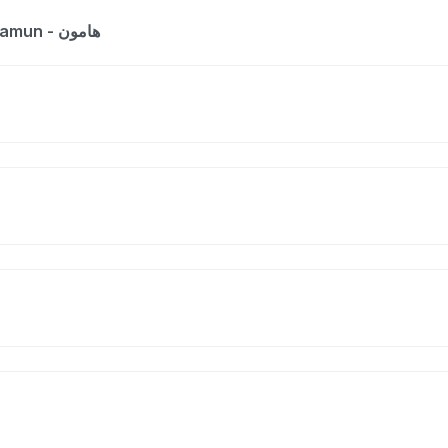
The entry is a dictionary list for the word hamun - هامون