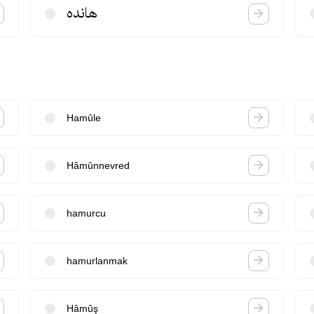
هانده
Hamûle
Hâmûnnevred
hamurcu
hamurlanmak
Hâmûş