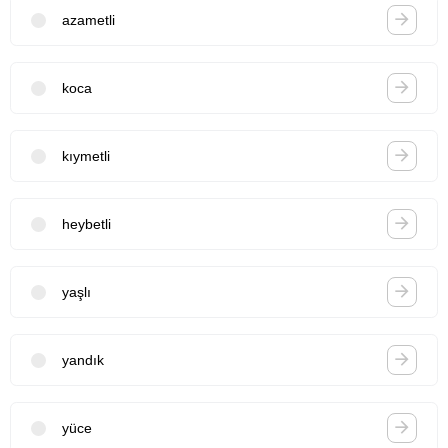
azametli
koca
kıymetli
heybetli
yaşlı
yandık
yüce