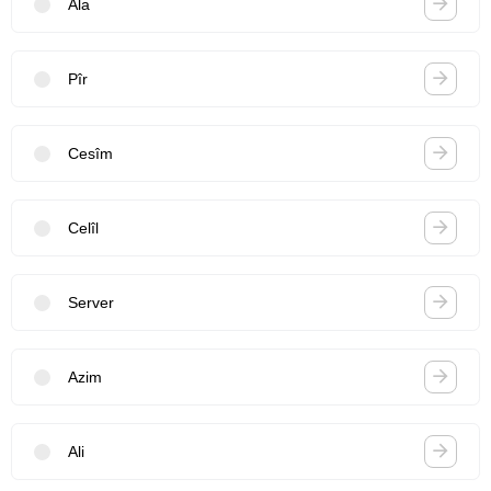
Ala
Pîr
Cesîm
Celîl
Server
Azim
Ali