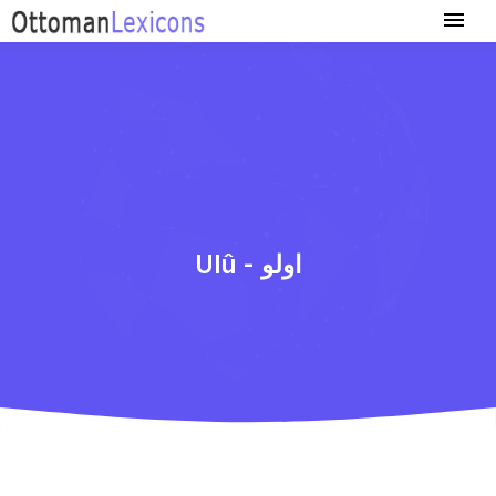
Ulû - اولو