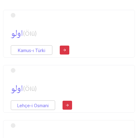
اولو
(Ölü)
Kamus-ı Türki
اولو
(Ölü)
Lehçe-i Osmani