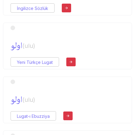
İngilizce Sözlük
اولو
(ulu)
Yeni Türkçe Lugat
اولو
(ulu)
Lugat-ı Ebuzziya