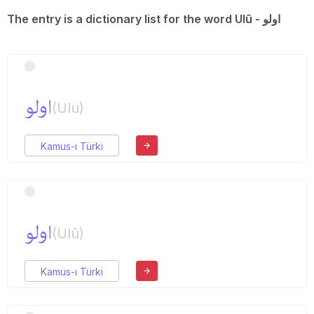
The entry is a dictionary list for the word Ulû - اولو
اولو
(Ulu)
Kamus-ı Türki
اولو
(Ulû)
Kamus-ı Türki