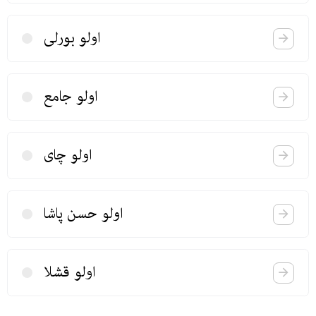
اولو بورلی
اولو جامع
اولو چای
اولو حسن پاشا
اولو قشلا