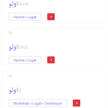
اولو
(evli)
Hazine-i Lugat
اولو
(ölü)
Hazine-i Lugat
اولو
()
Müntehab-ı Lugat-ı Osmâniyye