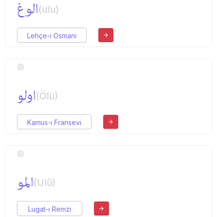
الوغ
(ulu)
Lehçe-i Osmani
اولو
(Ölü)
Kamus-ı Fransevi
المو
(Ulû)
Lugat-ı Remzi