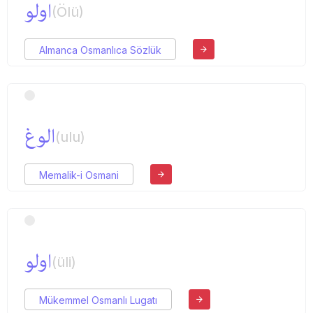
اولو
(Ölü)
Almanca Osmanlıca Sözlük
الوغ
(ulu)
Memalik-i Osmani
اولو
(üli)
Mükemmel Osmanlı Lugatı