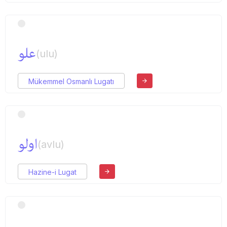
علو
(ulu)
Mükemmel Osmanlı Lugatı
اولو
(avlu)
Hazine-i Lugat