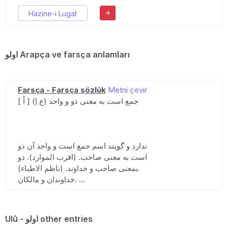
Hazine-i Lugat
اولو Arapça ve farsça anlamları
Farsça - Farsça sözlük
Metni çevir
[ اُ ] (ع اِ) جمع است به معنی ذو و واحد
ندارد و گویند اسم جمع است و واحد آن ذو
است به معنی صاحب. (اقرب الموارد). ذو
بمعنی صاحب و خداوند. (ناظم الاطباء).
خداوندان و مالکان. ...
Ulû - اولو other entries