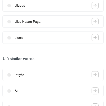
Ulubad
Uluc Hasan Paşa
uluca
Ulû similar words.
İhtiyâr
Âl