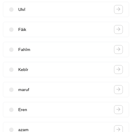
Ulvî
Fâik
Fahîm
Kebîr
maruf
Eren
azam