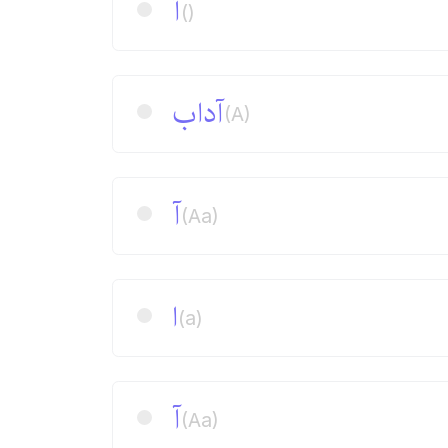
آ
()
آداب
(A)
آ
(Aa)
ا
(a)
آ
(Aa)