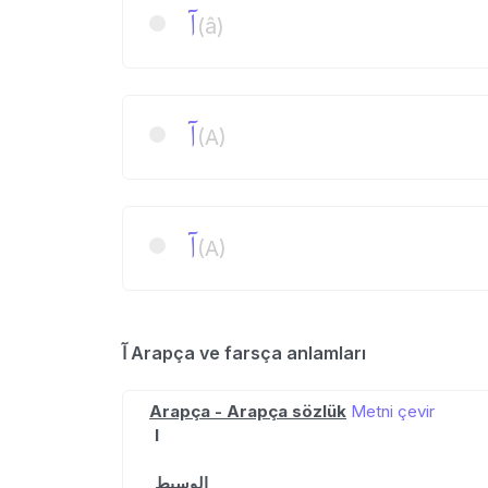
آ
(â)
آ
(A)
آ
(A)
آ Arapça ve farsça anlamları
Arapça - Arapça sözlük
Metni çevir
I
الوسيط