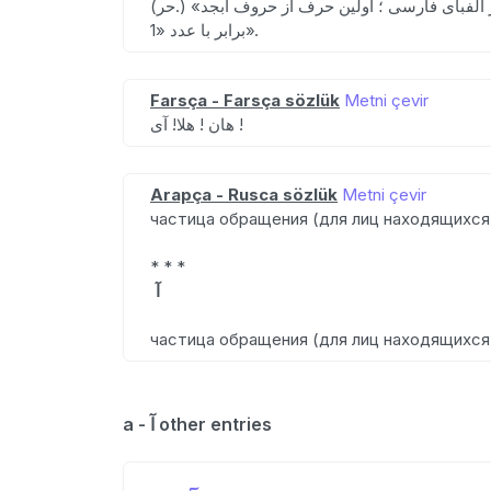
برابر با عدد «1».
Farsça - Farsça sözlük
Metni çevir
هان ! هلا! آی !
Arapça - Rusca sözlük
Metni çevir
частица обращения (для лиц находящихся
* * *
آ
частица обращения (для лиц находящихся
a - آ other entries