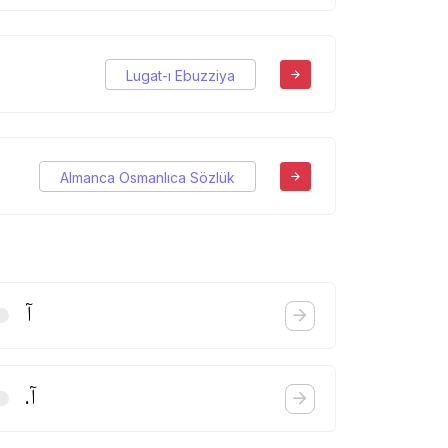
Lugat-ı Ebuzziya
Almanca Osmanlıca Sözlük
آ
آ.