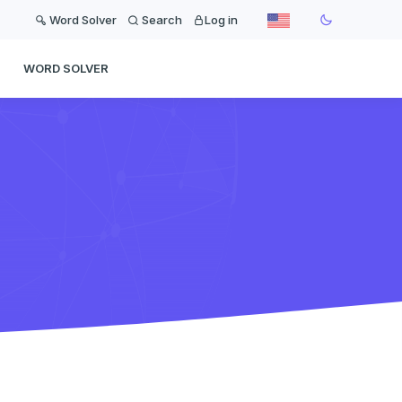
Word Solver
Search
Log in
WORD SOLVER