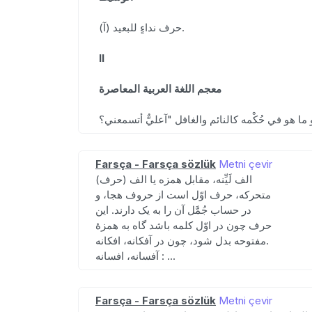
(آ) حرف نداءٍ للبعيد.
II
معجم اللغة العربية المعاصرة
Farsça - Farsça sözlük
Metni çevir
(حرف) الف لَیِّنه، مقابل همزه یا الف
متحرکه، حرف اوّل است از حروف هجا، و
در حساب جُمَّل آن را به یک دارند. این
حرف چون در اوّل کلمه باشد گاه به همزهٔ
مفتوحه بدل شود، چون در آفکانه، افکانه.
آفسانه، افسانه : ...
Farsça - Farsça sözlük
Metni çevir