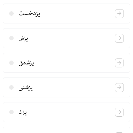
یزدخست
یزش
یزشمق
یزشنی
یزك