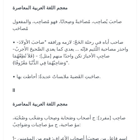
معجم اللغة العربية المعاصرة
صاحبَ يُصاحِب، مُصاحَبةً وصِحابًا، فهو مُصاحِب، والمفعول
مُصاحَب
• صاحب أباه في رحلة الحَجّ: لازمه ورافقه "صاحبَ الأولادَ-
واحذر مصاحبة اللّئيم فإنّه ... يعدي كما يعدي الصَّحيحَ الأجربُ-
صاحِبِ الأخيارَ تكن واحدًا منهم [مثل]: - {فَلاَ تُطِعْهُمَا
وَصَاحِبْهُمَا فِي الدُّنْيَا مَعْرُوفًا}".
• صاحَبتِ القَضيةَ ملابساتٌ عديدةٌ: أحاطت بها.
II
معجم اللغة العربية المعاصرة
صاحِب [مفرد]: ج أصحاب وصَحابة وصِحاب وصَحْب وصُحْبَة،
مؤ صاحبة، ج مؤ صاحِبات وصَواحِبُ:
1- اسم فاعل من صحِبَ| أصحاب الأعراف: قوم من المؤمنين