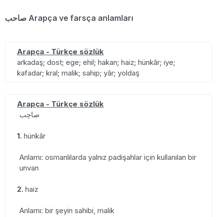
صاحب Arapça ve farsça anlamları
Arapça - Türkçe sözlük
arkadaş; dost; ege; ehil; hakan; haiz; hünkâr; iye;
kafadar; kral; malik; sahip; yâr; yoldaş
Arapça - Türkçe sözlük
صاحِب
1.
hünkâr
Anlamı: osmanlılarda yalnız padişahlar için kullanılan bir
unvan
2.
haiz
Anlamı: bir şeyin sahibi, malik