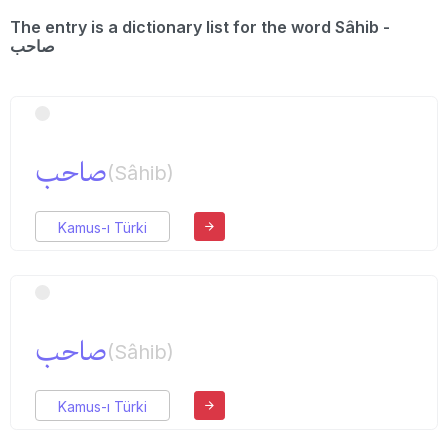
The entry is a dictionary list for the word Sâhib -
صاحب
صاحب
(Sâhib)
Kamus-ı Türki
صاحب
(Sâhib)
Kamus-ı Türki