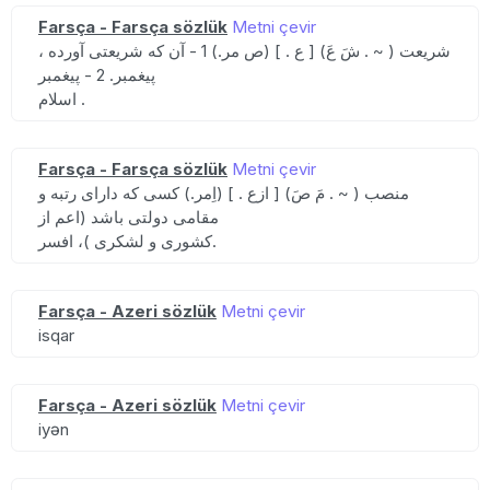
Farsça - Farsça sözlük
Metni çevir
شریعت ( ~ . شَ عَ) [ ع . ] (ص مر.) 1 - آن که شریعتی آورده ،
پیغمبر. 2 - پیغمبر
اسلام .
Farsça - Farsça sözlük
Metni çevir
منصب ( ~ . مَ صَ) [ ازع . ] (اِمر.) کسی که دارای رتبه و
مقامی دولتی باشد (اعم از
کشوری و لشکری )، افسر.
Farsça - Azeri sözlük
Metni çevir
isqar
Farsça - Azeri sözlük
Metni çevir
iyən