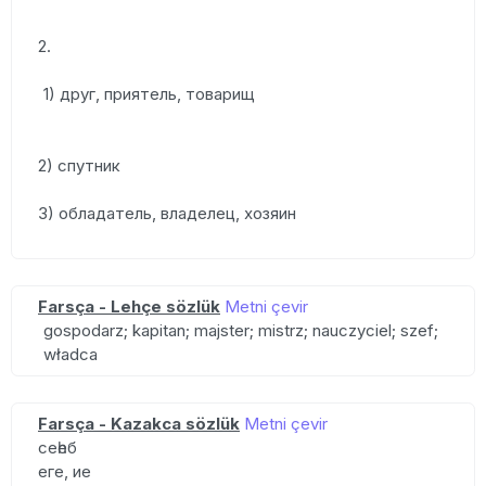
2.
1) друг, приятель, товарищ
2) спутник
3) обладатель, владелец, хозяин
Farsça - Lehçe sözlük
Metni çevir
gospodarz; kapitan; majster; mistrz; nauczyciel; szef;
władca
Farsça - Kazakca sözlük
Metni çevir
сеһеб
еге, ие