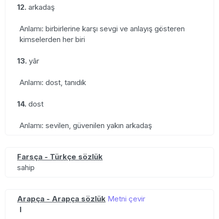
12.
arkadaş
Anlamı: birbirlerine karşı sevgi ve anlayış gösteren
kimselerden her biri
13.
yâr
Anlamı: dost, tanıdık
14.
dost
Anlamı: sevilen, güvenilen yakın arkadaş
Farsça - Türkçe sözlük
sahip
Arapça - Arapça sözlük
Metni çevir
I