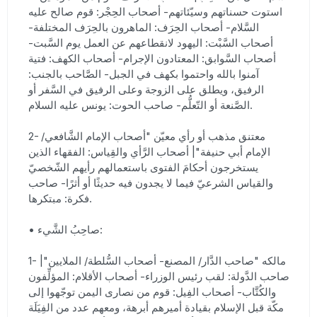
استوت حسناتهم وسيّئاتهم- أصحاب الحِجْر: قوم صالح عليه
السَّلام- أصحاب الحِرَف: الماهرون بالحِرَف المختلفة-
أصحاب السَّبْت: اليهود لانقطاعهم عن العمل يوم السَّبت-
أصحاب السَّوابق: المعتادون الإجرام- أصحاب الكهف: فتية
آمنوا بالله واحتموا بكهف في الجبل- الصَّاحب بالجنب:
الرفيق، ويطلق على الزوجة وعلى الرفيق في السَّفر أو
الصَّنعة أو التّعلُّم- صاحب الحوت: يونس عليه السلام.
2- معتنق مذهب أو رأي معيّن "أصحاب الإمام الشَّافعي/
الإمام أبي حنيفة"| أصحاب الرَّأي والقِياس: الفقهاء الذين
يستخرجون أحكامَ الفتوى باستعمالهم رأيهم الشّخصيّ
والقياس الشرعيّ فيما لا يجدون فيه حديثًا أو أثرًا- صاحب
فكرة: مبتكرها.
• صاحِبُ الشَّيء:
1- مالكه "صاحب الدَّار/ المصنع- أصحاب السُّلطة/ الملايين"|
صاحب الدَّولة: لقب رئيس الوزراء- أصحاب الأقلام: المؤلِّفون
والكُتَّاب- أصحاب الفِيل: قوم من نصارى اليمن توجّهوا إلى
مكّة قبل الإسلام بقيادة أميرهم أبرهة، ومعهم عدد من الفِيَلَة