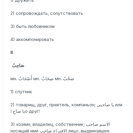
1) дружить
2) сопровождать, сопутствовать
3) быть любовником
4) аккомпонировать
II
صَاحِبٌ
мн. أَصْحَابٌ мн. صِحَابٌ мн. صَحْبٌ
1) спутник
2) товарищ, друг, приятель, компаньон; يا صاحبى или
! يا صاحِо друг!
3) хозяин, владелец, собственник; الاسم صاحب
носящий имя الاقتراح صاحب лицо, выдвинувшее