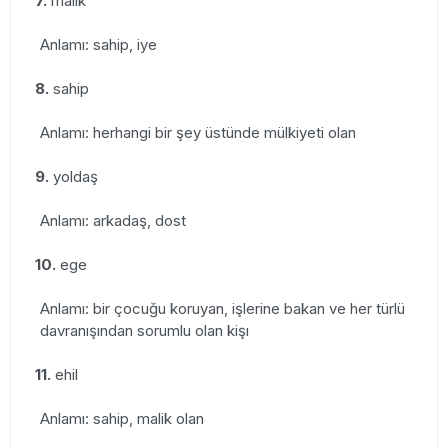
7.
malik
Anlamı: sahip, iye
8.
sahip
Anlamı: herhangi bir şey üstünde mülkiyeti olan
9.
yoldaş
Anlamı: arkadaş, dost
10.
ege
Anlamı: bir çocuğu koruyan, işlerine bakan ve her türlü
davranışından sorumlu olan kişı
11.
ehil
Anlamı: sahip, malik olan