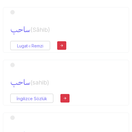
ساحب
(Sâhib)
Lugat-ı Remzi
ساحب
(sahib)
İngilizce Sözlük