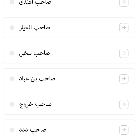
صاحب افندی
صاحب العیار
صاحب بلخی
صاحب بن عباد
صاحب خروج
صاحب دده