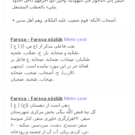
اليمن إلى الدخول في اليهوديَّة، وحين أبَوْا أحرقهم داخل أخدود
مليء بالحطب المشتعل.
• أصحاب الأيكة: قوم شعيب عليه السَّلام، وهم أهل مدين.
Farsça - Farsça sözlük
Metni çevir
[ حِ ] (ع ص، اِ) نعت فاعلی مذکر از
صُحْبة و صحابة. یار. ج، صَحْب، صُحبة،
صُحْبان، صِحاب، صَحابة، صِحابة. جِ فاعل بر
فَعالة جز در این مورد نیامده است. (منتهی
الارب). ج، اَصحاب، صَحب، صَحابة،
صِحاب، صُحبة، صَحبان.
Farsça - Farsça sözlük
Metni çevir
[ حِ ] (اِخ) دهی است از دهستان
کل تپهٔ فیض اللََّه بیگی بخش مرکزی شهرستان
سقز، ۲۲هزارگزی خاوری سقز، کنار شوسهٔ
سقز-سنندج. دشت، سردسیر، سکنه ۶۰۰
تن، کردی زبان، آب آن از چشمه و رودخانه،