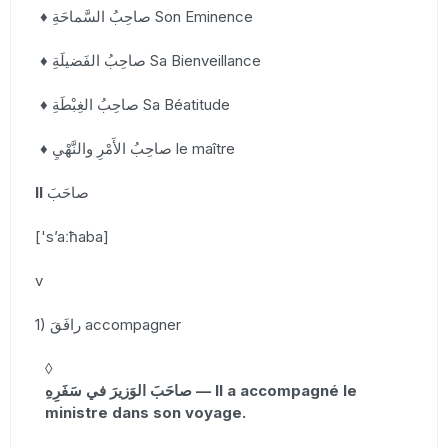
♦ صاحِبُ السَّماحَةِ Son Eminence
♦ صاحِبُ الفَضيلَةِ Sa Bienveillance
♦ صاحِبُ الغِبْطَةِ Sa Béatitude
♦ صاحِبُ الأَمْرِ والنَّهْيِ le maître
II
صاحَبَ
['sʼaːħaba]
v
1) رافَقَ accompagner
◊
صاحَبَ الوَزيرَ في سَفَرِهِ — Il a accompagné le
ministre dans son voyage.