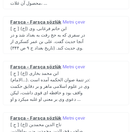
محصول آن غلات، ...
Farsça - Farsça sözlük
Metni çevir
[ حِ ] (اِخ) ابن حاتم فرغانی. وی
در سفری که به حج رفت به بغداد شد و در
آنجا حدیث گفت. علی بن عمر کسکری از
وی حدیث کند. (تاریخ بغداد ج ۹ ص ۳۴۴).
Farsça - Farsça sözlük
Metni çevir
[ حِ ] (اِخ) ابن محمد بخاری
(الامام...). در تتمهٔ صوان الحکمه آمده است:
وی در علوم اسلامی ماهر و بر دقایق حکمت
واقف بود و حافظه ای قوی داشت، لیکن
دعوی وی بر معنی او غلبه میکرد و او ...
Farsça - Farsça sözlük
Metni çevir
[ حِ ] (اِخ) تاج الدین محمدبن
صاحب فخرالدین محمدبن وزیر بهاءالدین