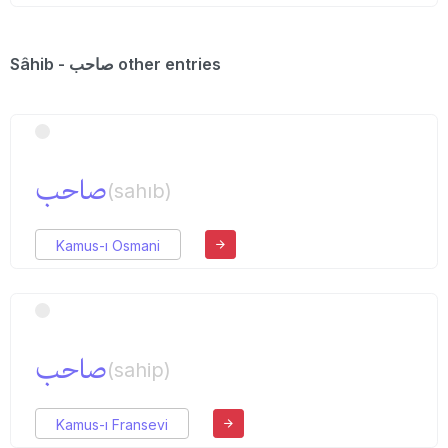
Sâhib - صاحب other entries
صاحب
(sahıb)
Kamus-ı Osmani
صاحب
(sahip)
Kamus-ı Fransevi