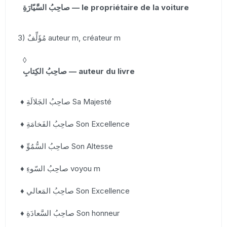
صاحِبُ السَّيّارَةِ — le propriétaire de la voiture
3) مُؤَلِّفٌ auteur m, créateur m
◊
صاحِبُ الكِتابِ — auteur du livre
♦ صاحِبُ الجَلالَةِ Sa Majesté
♦ صاحِبُ الفَخامَةِ Son Excellence
♦ صاحِبُ السُّمُوِّ Son Altesse
♦ صاحِبُ السّوءِ voyou m
♦ صاحِبُ المَعالي Son Excellence
♦ صاحِبُ السَّعادَةِ Son honneur