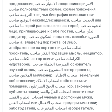
предложение;الامتياز صاحب концессионер; الامر
صاحب полновластный хозяин; хозяин положения;
الترجمة صاحب тот, чья биография описывается;
التوقيع صاحب нижеподписавшийся; الحديث صاحب или
ـنا صاحب герой рассказа или наш герой; الدعوة صاحب
лицо, приглашающее к себе гостей; الديْن صاحب
кредитор; الشكوى صاحب податель жалобы; الصورة
صاحب а) владелец портрета; б) лицо,
изображенное на портрете; الطلب صاحب
проситель; الفكر صاحب подавший мысль, инициатор;
الكتاب صاحب автор книги; الكرامات صاحب
чудотворец; المدرسة العلميّة صاحب основатель
научной школы; المشروع صاحب автор проекта;
الملايين صاحب миллионер; اصحاب الاطيان земельные
собственники; اصحاب الاملاك собственники;
помещики; اصحاب الحقّ الشرعيّون юр. законные
субъекты права; اصحاب الحلّ والعقد властители;
اصحاب العلم و الفضل ученые и достойные мужи;
اصحاب العمل или اصحاب الاعمال предприниматели;
работодатели; اصحاب المخترعات изобретатели;