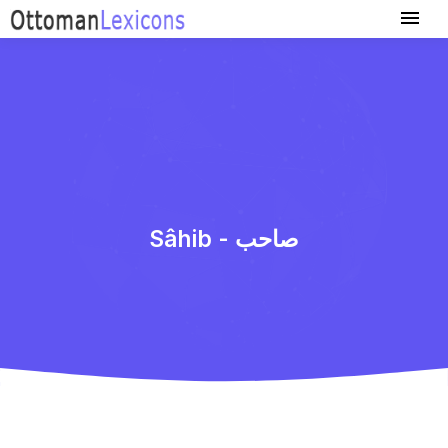
Sâhib - صاحب