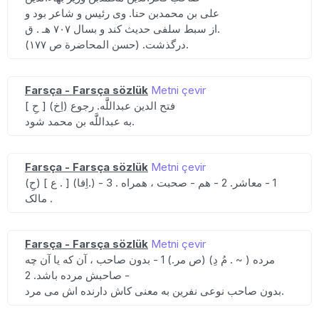
علی بن محمدبن حنا. وی رئیس و شاعر بود و
از سبط سلفی حدیث کند و بسال ۷۰۷ هـ . ق.
درگذشت. (حسن المحاضرة ص ۱۷۷).
Farsça - Farsça sözlük
Metni çevir
[ حِ ] (اِخ) فتح الدین عبداللََّه. رجوع
به عبداللََّه بن محمد شود.
Farsça - Farsça sözlük
Metni çevir
(حِ) [ ع . ] (اِفا.) 1 - معاشر. 2 - هم - صحبت ، همراه . 3 -
مالک .
Farsça - Farsça sözlük
Metni çevir
مرده ( ~ . مُ دِ) (ص مر.) 1 - بدون صاحب ، آن که یا آن چه
صاحبش مرده باشد. 2 -
بدون صاحب نوعی نفرین به معنی کاش دارنده اش می مرد.