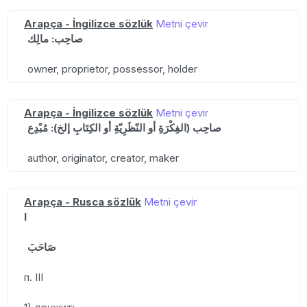
Arapça - İngilizce sözlük
Metni çevir
صاحِب: مالِك
owner, proprietor, possessor, holder
Arapça - İngilizce sözlük
Metni çevir
صاحِب (الفِكْرَةِ أو النّظَرِيّةِ أو الكِتَابِ إلخ): مُبْدِع
author, originator, creator, maker
Arapça - Rusca sözlük
Metni çevir
I
صَاحَبَ
п. III