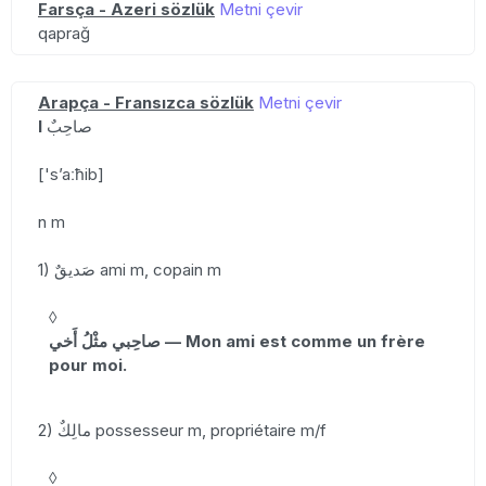
Farsça - Azeri sözlük
Metni çevir
qaprağ
Arapça - Fransızca sözlük
Metni çevir
I
صاحِبٌ
['sʼaːħib]
n m
1) صَديقٌ ami m, copain m
◊
صاحِبي مثْلُ أَخي — Mon ami est comme un frère
pour moi.
2) مالِكٌ possesseur m, propriétaire m/f
◊