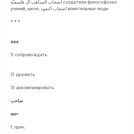
اصحاب المذاهب ال فلسفيّة создатели философских
учений, школ; اصحاب النفوذ влиятельные люди
* * *
ааа
1) сопровождать
2) дружить
3) аккомпанировать
صاحب
аи=
1. прич.