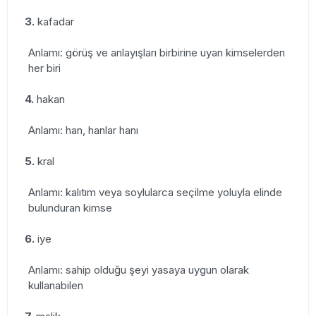
3.
kafadar
Anlamı: görüş ve anlayışları birbirine uyan kimselerden
her biri
4.
hakan
Anlamı: han, hanlar hanı
5.
kral
Anlamı: kalıtım veya soylularca seçilme yoluyla elinde
bulunduran kimse
6.
iye
Anlamı: sahip olduğu şeyi yasaya uygun olarak
kullanabilen