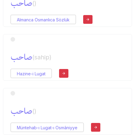
صاحب
()
Almanca Osmanlıca Sözlük
صاحب
(sahip)
Hazine-i Lugat
صاحب
()
Müntehab-ı Lugat-ı Osmâniyye