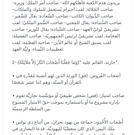
يريدون هدم الكعبة فأهلكهم الله- صاحب أمر الملك: وزيره-
صاحب الجَلالة: لقب احترام يُستعمل للملوك والملكات-
صاحب الدِّيوان: الكاتب- صاحب السَّعادة: يقال للسَّفير-
صاحب السَّماحة: يقال للمفتي- صاحب السُّمو الملكيّ: لقب
تشريفيّ لوليّ العهد- صاحب السِّيادة: يقال للوزير- صاحب
الفخامة: لقب تشريفيّ لرئيس الجمهوريّة- صاحب الفضيلة:
لقب يسبق الشيخ أو عالم الدِّين- صاحبة العِصْمَة: لقب
لعظيمات النِّساء، وليَّة العهد.
2- خازنه، القائم عليه "{وَمَا جَعَلْنَا أَصْحَابَ النَّارِ إلاَّ مَلاَئِكَةً}".
• أصحاب الفُروض: (فق) الورثة الذين لهم أنصبة مُقدَّرة في
القرآن أو السنّة، وهم اثنا عشر شخصًا.
• صاحب امتياز: (قص) شخص طبيعيّ أو مؤسَّسة تجاريَّة تقوم
بإدارة مشروع ما أو باستثماره بموجب حقّ الامتياز الممنوح
من السلطة الرسميّة.
• أَصْحاب الأُخْدود: جماعة من يهود نجران، من أتباع ذي نواس
ملك اليمن الذي كان متعصِّبًا لليهوديَّة، فدعا النصارى في