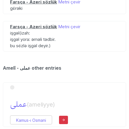
Farsça - Azeri sözlük
Metni çevir
görəki
Farsça - Azeri sözlük
Metni çevir
işgəl(izah:
işgəl yora: əməli tədbir.
bu sözlə işgəl deyir.)
Amelî - عملی other entries
عملی
(ameliyye)
Kamus-ı Osmani