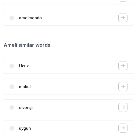
amelmanda
Amelî similar words.
Ucuz
makul
elverişli
uygun