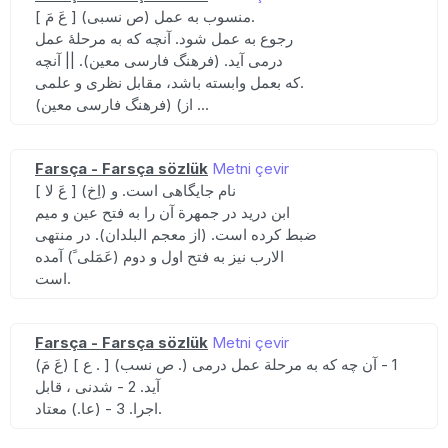
[ عَ مَ ] (ص نسبی) منسوب به عمل.
رجوع به عمل شود. آنچه که به مرحلهٔ عمل
درمی آید. (فرهنگ فارسی معین). || آنچه
که بعمل وابسته باشد، مقابل نظری و علمی.
(فرهنگ فارسی معین) (از ...
Farsça - Farsça sözlük
Metni çevir
[ عَ لا ] (اِخ) نام جایگاهی است. و
ابن درید در جمهرة آن را به فتح عین و میم
ضبط کرده است. (از معجم البلدان). در منتهی
الارب نیز به فتح اول و دوم (عَمَلی ََ) آمده
است.
Farsça - Farsça sözlük
Metni çevir
(عَ مَ) [ ع . ] (ص نسب .) 1 - آن چه که به مرحلة عمل درمی
آید. 2 - شدنی ، قابل
اجرا. 3 - (عا.) معتاد.