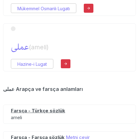
Mükemmel Osmanlı Lugatı
عملی
(ameli)
Hazine-i Lugat
عملی Arapça ve farsça anlamları
Farsça - Türkçe sözlük
ameli
Farsça - Farsça sözlük
Metni çevir