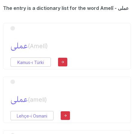
The entry is a dictionary list for the word Amelî - عملی
عملی
(Amelî)
Kamus-ı Türki
عملی
(ameli)
Lehçe-i Osmani