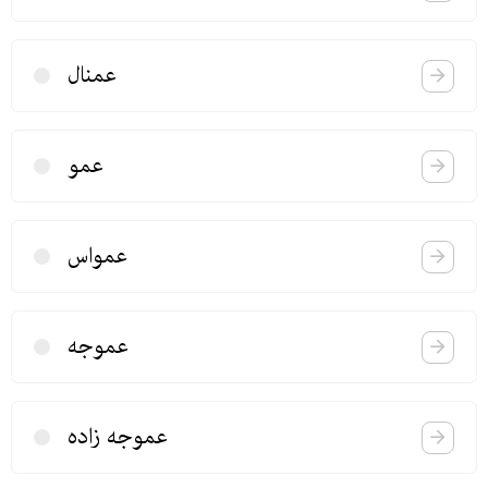
عمنال
عمو
عمواس
عموجه
عموجه زاده