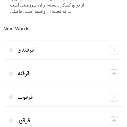
از توابع کسکر دانسته، و آن سرزمینی است
که قصبهٔ آن واسط است. فاضلی ...
Next Words
قرقندی
قرقنه
قرقوب
قرقور