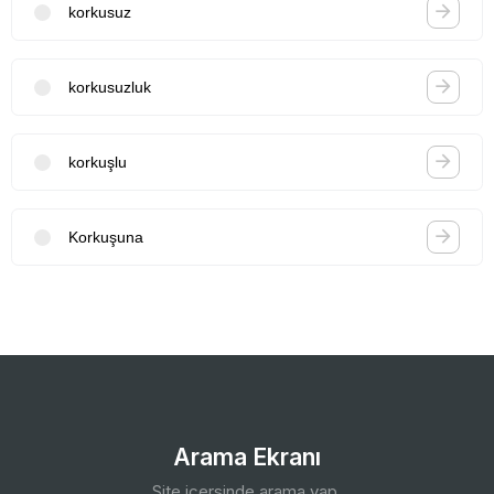
korkusuz
korkusuzluk
korkuşlu
Korkuşuna
Arama Ekranı
Site içersinde arama yap.