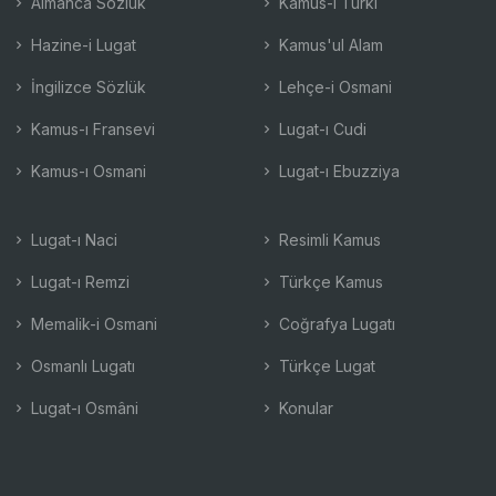
Almanca Sözlük
Kamus-ı Türki
Hazine-i Lugat
Kamus'ul Alam
İngilizce Sözlük
Lehçe-i Osmani
Kamus-ı Fransevi
Lugat-ı Cudi
Kamus-ı Osmani
Lugat-ı Ebuzziya
Lugat-ı Naci
Resimli Kamus
Lugat-ı Remzi
Türkçe Kamus
Memalik-i Osmani
Coğrafya Lugatı
Osmanlı Lugatı
Türkçe Lugat
Lugat-ı Osmâni
Konular