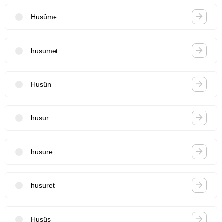
Husûme
husumet
Husûn
husur
husure
husuret
Husûs