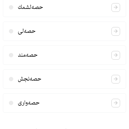
حصه‌لشمك
حصه‌لی
حصه‌مند
حصه‌نجش
حصه‌واری