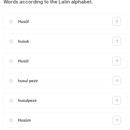
Words according to the Latin alphabet.
Husûf
husuk
Husûl
husul pezir
husulpezir
Husûm