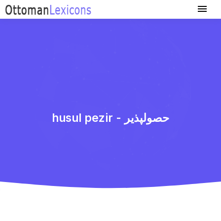
husul pezir - حصولپذیر