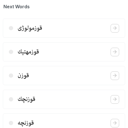
Next Words
قوزمولوژی
قوزمهتیك
قوزن
قوزنچك
قوزنچه