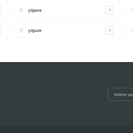
çılgava
çılguze