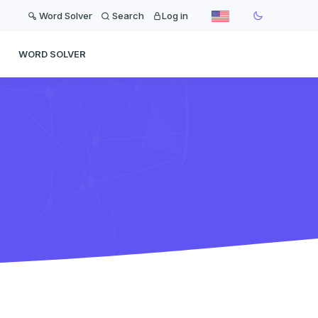
Word Solver
Search
Log in
WORD SOLVER