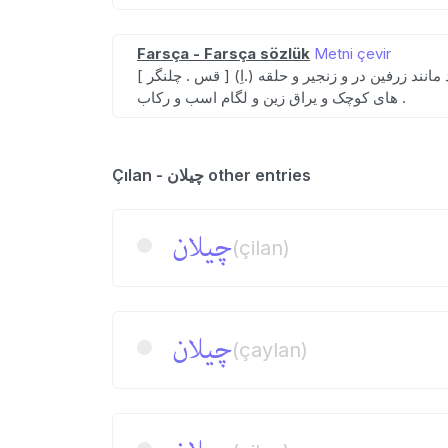
Farsça - Farsça sözlük
Metni çevir
[ آهن سازند مانند زرفین در و زنجیر و حلقه
های کوچک و یراق زین و لگام اسب و رکاب .
Çılan - چیلان other entries
چیلان
(çilan)
چیلان
(çaylan)