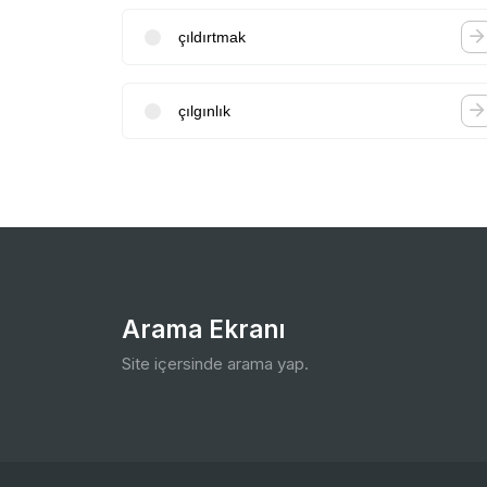
çıldırtmak
çılgınlık
Arama Ekranı
Site içersinde arama yap.