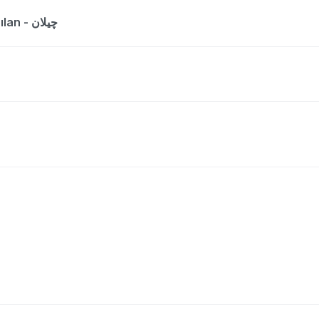
The entry is a dictionary list for the word Çılan - چیلان