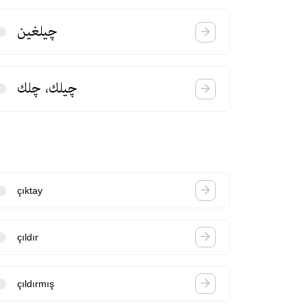
چیلغین
چیلك، چلك
çıktay
çıldır
çıldırmış