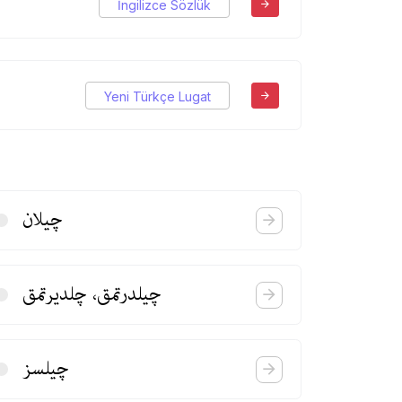
İngilizce Sözlük
Yeni Türkçe Lugat
چیلان
چیلدرتمق، چلدیرتمق
چیلسز