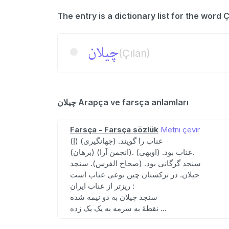
چیلان
(Çılan)
چیلان Arapça ve farsça anlamları
Farsça - Farsça sözlük
Metni çevir
(اِ) عناب را گویند. (جهانگیری)
(برهان) (انجمن آرا). عناب بود. (اوبهی).
سنجد گرگانی بود. (صحاح الفرس). سنجد
جیلان. در ترکستان چین نوعی عناب است
ریزتر از عناب ایران :
سنجد چیلان به دو نیمه شده
نقطهٔ به سرمه به یک یک زده ...