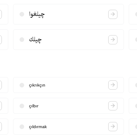
چیلغوا
چیلك
çıkrıkçın
çılbır
çıldırmak