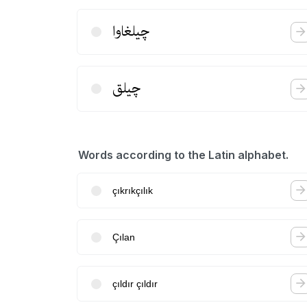
چیلغاوا
چیلق
Words according to the Latin alphabet.
çıkrıkçılık
Çılan
çıldır çıldır