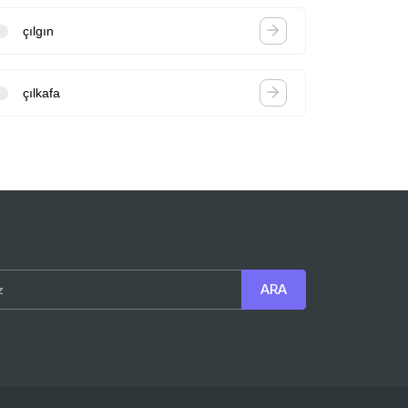
çılgın
çılkafa