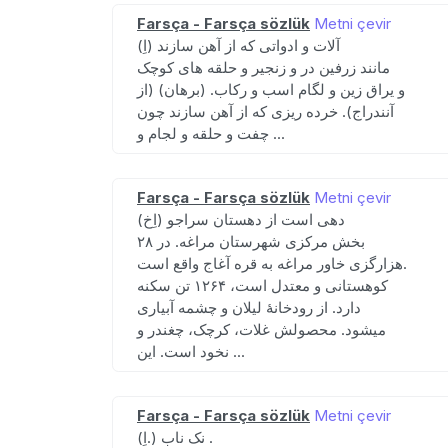
Farsça - Farsça sözlük
Metni çevir
(اِ) آلات و ادواتی که از آهن سازند
مانند زرفین در و زنجیر و حلقه های کوچک
و یراق زین و لگام اسب و رکاب. (برهان) (از
آنندراج). خرده ریزی که از آهن سازند چون
چفت و حلقه و لجام و ...
Farsça - Farsça sözlük
Metni çevir
(اِخ) دهی است از دهستان سراجو
بخش مرکزی شهرستان مراغه. در ۲۸
هزارگزی خاور مراغه به قره آغاج واقع است.
کوهستانی و معتدل است، ۱۲۶۴ تن سکنه
دارد. از رودخانهٔ لیلان و چشمه آبیاری
میشود. محصولش غلات، کرچک، چغندر و
نخود است. این ...
Farsça - Farsça sözlük
Metni çevir
(اِ.) نک ناب .