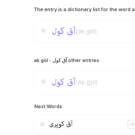
آق‌ كول
(ak göl)
ak göl - آق كول other entries
آق كول
(Ak gül)
Next Words
آق كوپری