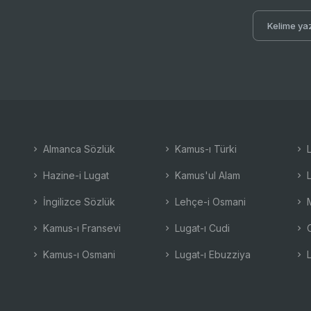
Almanca Sözlük
Kamus-ı Türki
L
Hazine-i Lugat
Kamus'ul Alam
L
İngilizce Sözlük
Lehçe-i Osmani
M
Kamus-ı Fransevi
Lugat-ı Cudi
O
Kamus-ı Osmani
Lugat-ı Ebuzziya
L