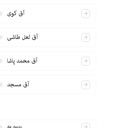
آق كوی
آق لعل طاشی
آق محمد پاشا
آق مسجد
Ak derin