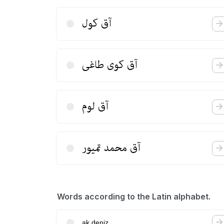
آق كول
آق كوی طاغی
آق لوم
آق محمد تمیور
Words according to the Latin alphabet.
ak deniz