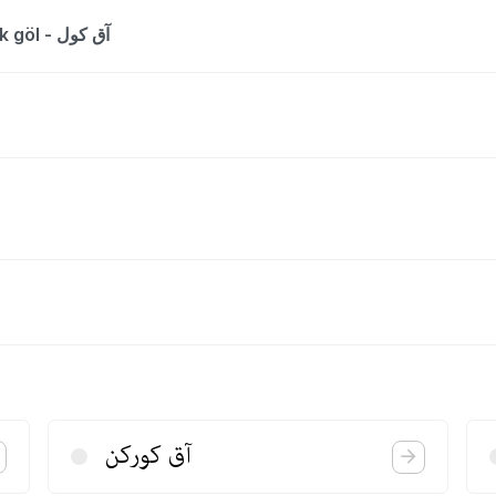
The entry is a dictionary list for the word ak göl - آق كول
آق كوركن