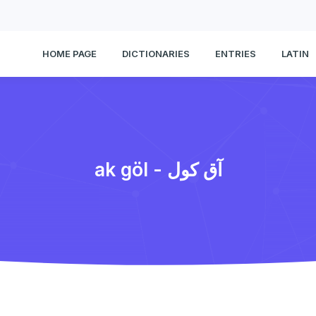
HOME PAGE
DICTIONARIES
ENTRIES
LATIN
ak göl - آق كول