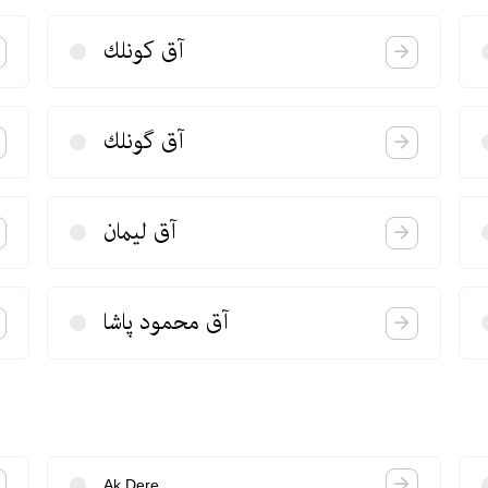
آق كونلك
آق گونلك
آق لیمان
آق محمود پاشا
Ak Dere