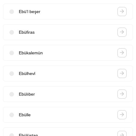
Ebü'l beşer
Ebüfiras
Ebükalemün
Ebülhevl
Ebülıber
Ebülle
Ebülüstan