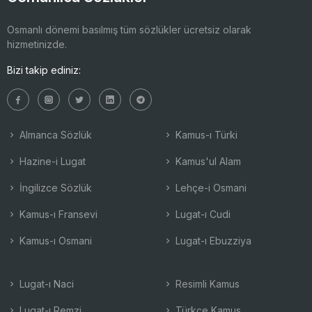
Osmanlı dönemi basılmış tüm sözlükler ücretsiz olarak
hizmetinizde.
Bizi takip ediniz:
Almanca Sözlük
Kamus-ı Türki
Hazine-i Lugat
Kamus'ul Alam
İngilizce Sözlük
Lehçe-i Osmani
Kamus-ı Fransevi
Lugat-ı Cudi
Kamus-ı Osmani
Lugat-ı Ebuzziya
Lugat-ı Naci
Resimli Kamus
Lugat-ı Remzi
Türkçe Kamus