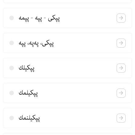
پپكی - پپه - پپمه
پپكی، په‌په، پپه
پپكیلك
پپكیلمك
پپكیلنمك