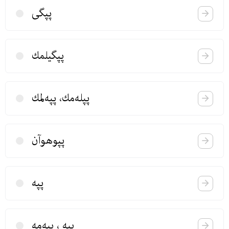
پپگی
پپگیلمك
پپله‌مك، پپه‌لمك
پپوهوآن
پپه
پپه ، پپه‌مه