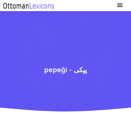
pepeği - پپكی