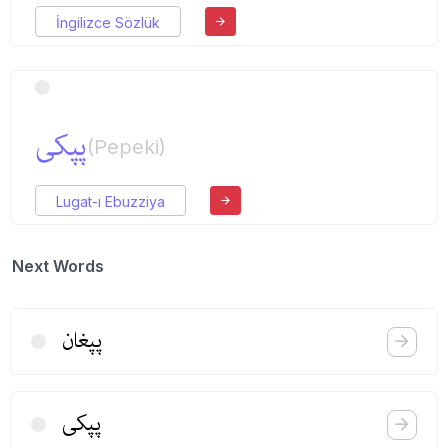
İngilizce Sözlük
پپكی
(Pepeki)
Lugat-ı Ebuzziya
Next Words
پپغان
پپكی