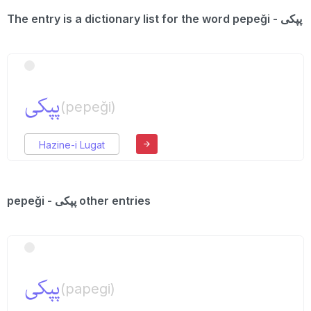
The entry is a dictionary list for the word pepeği - پپكی
پپكی
(pepeği)
Hazine-i Lugat
pepeği - پپكی other entries
پپكی
(papegi)