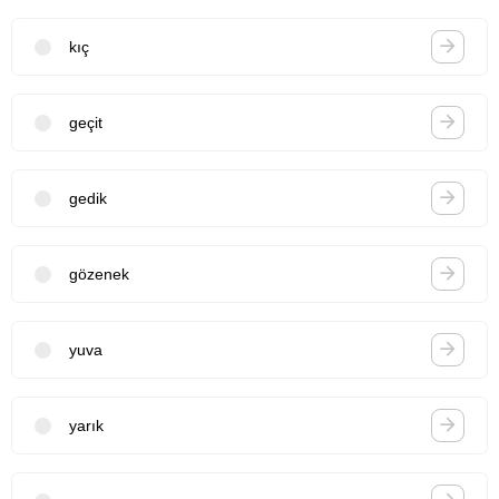
kıç
geçit
gedik
gözenek
yuva
yarık