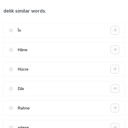
delik similar words.
În
Hâne
Hücre
Dâr
Rahne
adese