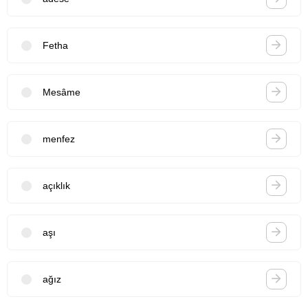
Fetha
Mesâme
menfez
açıklık
aşı
ağız