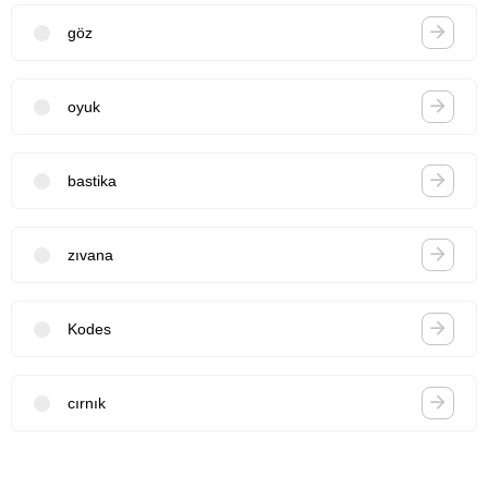
göz
oyuk
bastika
zıvana
Kodes
cırnık