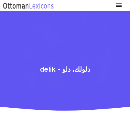
delik - دلولك، دلو