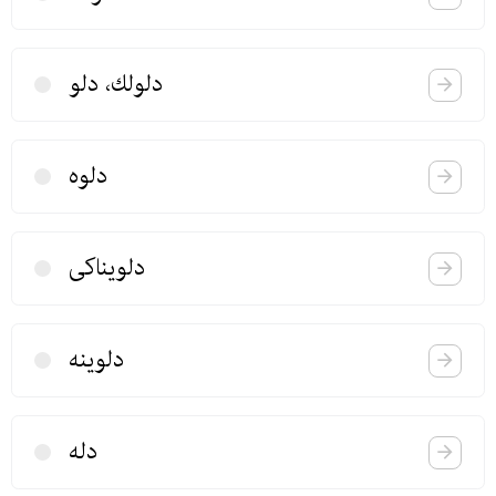
دلولك، دلو
دلوه
دلویناكی
دلوینه
دله