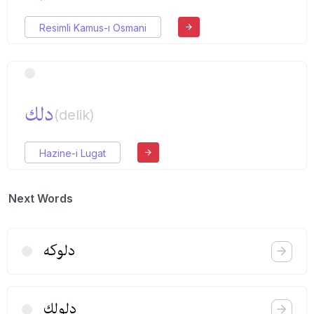
Resimli Kamus-ı Osmani
دلك
(delik)
Hazine-i Lugat
Next Words
دلوكه
دلولك