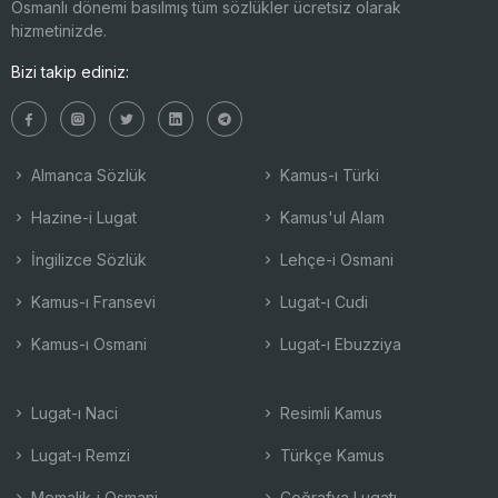
Osmanlı dönemi basılmış tüm sözlükler ücretsiz olarak
hizmetinizde.
Bizi takip ediniz:
Almanca Sözlük
Kamus-ı Türki
Hazine-i Lugat
Kamus'ul Alam
İngilizce Sözlük
Lehçe-i Osmani
Kamus-ı Fransevi
Lugat-ı Cudi
Kamus-ı Osmani
Lugat-ı Ebuzziya
Lugat-ı Naci
Resimli Kamus
Lugat-ı Remzi
Türkçe Kamus
Memalik-i Osmani
Coğrafya Lugatı