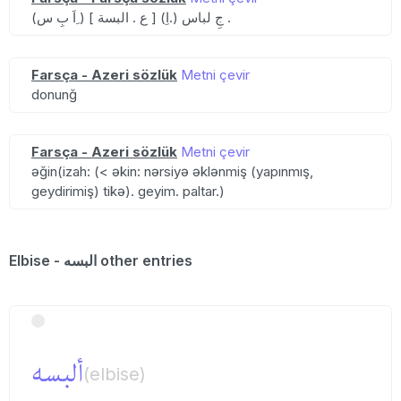
(اَ بِ س ِ) [ ع . البسة ] (اِ.) جِ لباس .
Farsça - Azeri sözlük
Metni çevir
donunğ
Farsça - Azeri sözlük
Metni çevir
əğin(izah: (< əkin: nərsiyə əklənmiş (yapınmış,
geydirimiş) tikə). geyim. paltar.)
Elbise - البسه other entries
ألبسه
(elbise)