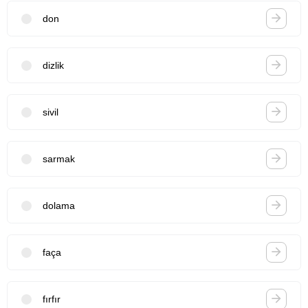
don
dizlik
sivil
sarmak
dolama
faça
fırfır