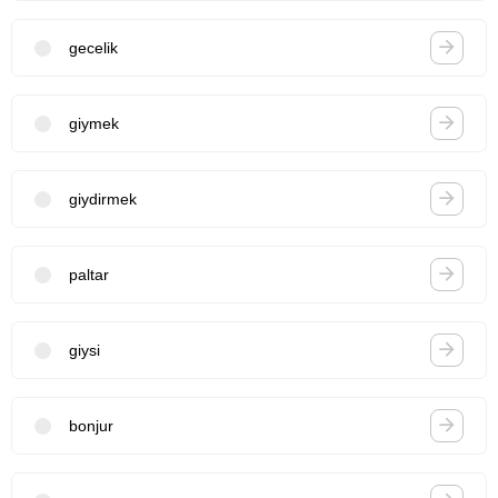
gecelik
giymek
giydirmek
paltar
giysi
bonjur