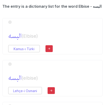
The entry is a dictionary list for the word Elbise - البسه
البسه
(Elbise)
Kamus-ı Türki
البسه
(elbise)
Lehçe-i Osmani