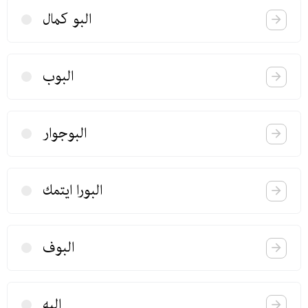
البو كمال
البوب
البوجوار
البورا ایتمك
البوف
البه