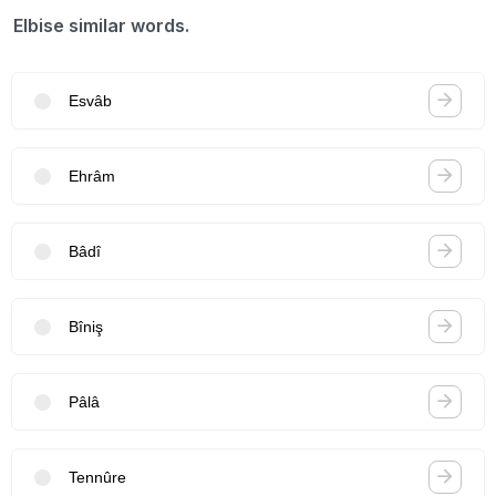
Elbise similar words.
Esvâb
Ehrâm
Bâdî
Bîniş
Pâlâ
Tennûre