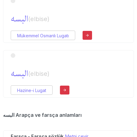
البسه
(elbise)
Mükemmel Osmanlı Lugatı
البسه
(elbise)
Hazine-i Lugat
البسه Arapça ve farsça anlamları
Farsça - Farsça sözlük
Metni çevir