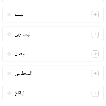
البسه
البسه‌جی
البصان
الب‌طاغی
البقاح