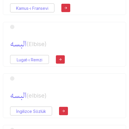
Kamus-ı Fransevi
البسه
(Elbise)
Lugat-ı Remzi
البسه
(elbise)
İngilizce Sözlük