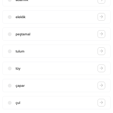
eleklik
peştamal
tulum
tüy
çapar
çul