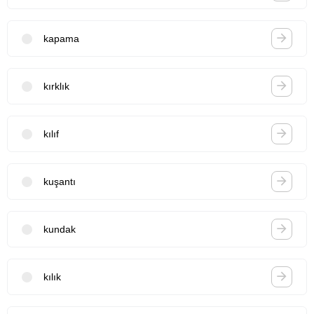
kapama
kırklık
kılıf
kuşantı
kundak
kılık