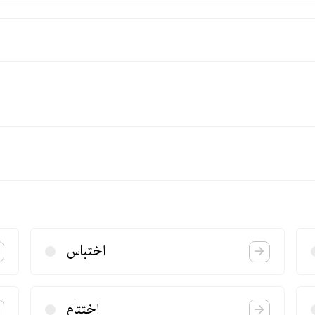
اختباس
اختتام