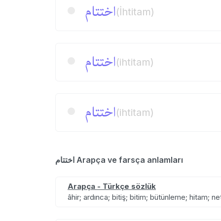
اختتام
(İhtitam)
اختتام
(ihtitam)
اختتام
(ihtitam)
اختتام Arapça ve farsça anlamları
Arapça - Türkçe sözlük
âhir; ardınca; bitiş; bitim; bütünleme; hitam; 