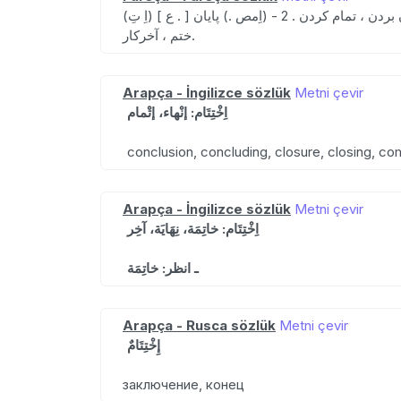
ختم ، آخرکار.
Arapça - İngilizce sözlük
Metni çevir
اِخْتِتَام: إنْهاء، إتْمام
conclusion, concluding, closure, closing, com
Arapça - İngilizce sözlük
Metni çevir
اِخْتِتَام: خاتِمَة، نِهَايَة، آخِر
ـ انظر: خاتِمَة
Arapça - Rusca sözlük
Metni çevir
إِخْتِتَامٌ
заключение, конец