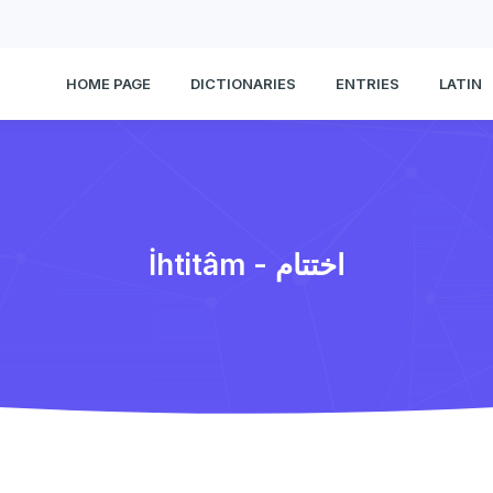
HOME PAGE
DICTIONARIES
ENTRIES
LATIN
İhtitâm - اختتام