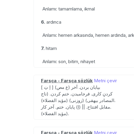
Anlamı: tamamlama, ikmal
6.
ardınca
Anlamı: hemen arkasında, hemen ardında, arkas
7.
hitam
Anlamı: son, bitim, nihayet
Farsça - Farsça sözlük
Metni çevir
[ اِ تِ ] (ع مص) بپایان بردن. آخر
کردنِ کاری. فرجامیدن. ختم کردن. (تاج
المصادر بیهقی) (زوزنی) (مؤید الفضلاء).
مقابل افتتاح. || (اِ) پایان. ختم. آخر کار.
(مؤید الفضلاء).
Farsça - Farsça sözlük
Metni çevir