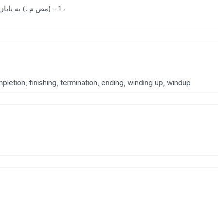
(اِ تِ) [ ع . ] 1 - (مص م .) به پایان بردن ، تمام کردن . 2 - (اِمص .) پایان ،
pletion, finishing, termination, ending, winding up, windup