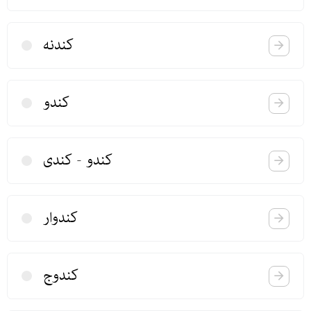
كندنه
كندو
كندو - كندی
كندوار
كندوج