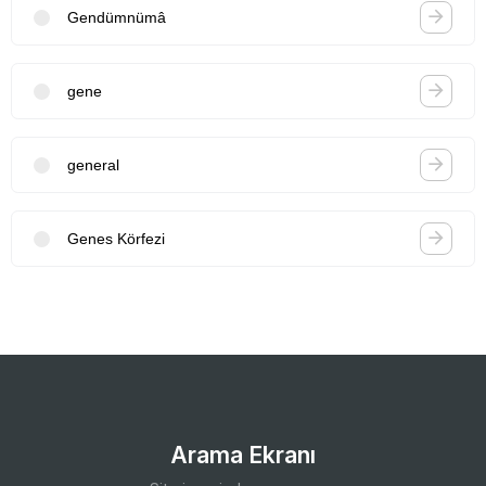
Gendümnümâ
gene
general
Genes Körfezi
Arama Ekranı