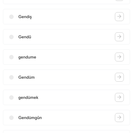
Gendiş
Gendû
gendume
Gendüm
gendümek
Gendümgûn