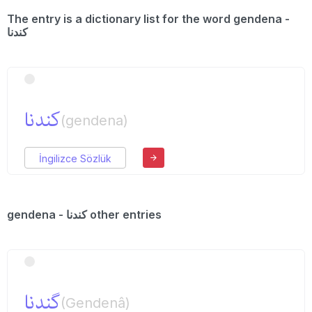
The entry is a dictionary list for the word gendena -
كندنا
كندنا
(gendena)
İngilizce Sözlük
gendena - كندنا other entries
گندنا
(Gendenâ)