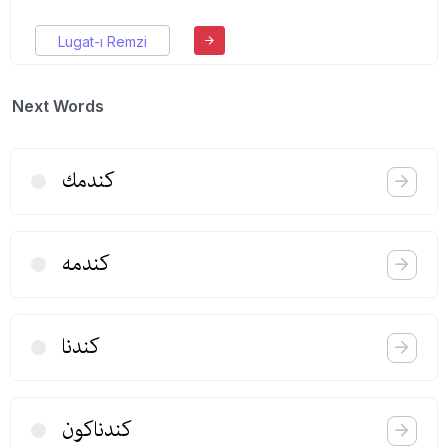
Lugat-ı Remzi
Next Words
كندمك
كندمه
كندنا
كندناكون