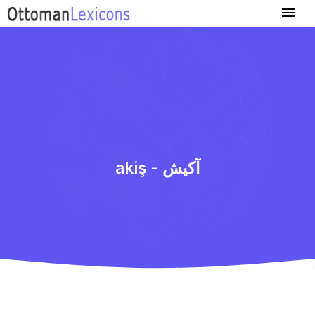
akiş - آكیش