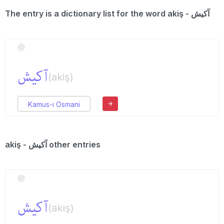
The entry is a dictionary list for the word akiş - آكیش
آكیش
(akiş)
Kamus-ı Osmani
akiş - آكیش other entries
آكیش
(akış)