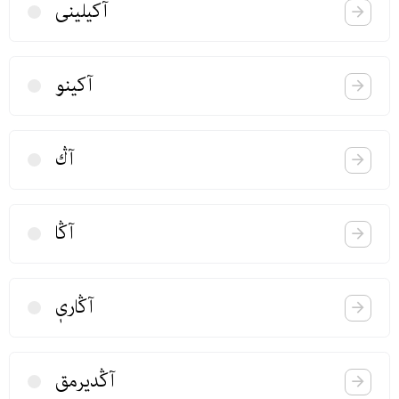
آكیلینی
آكینو
آڭ
آڭا
آڭاریٖ
آڭدیرمق