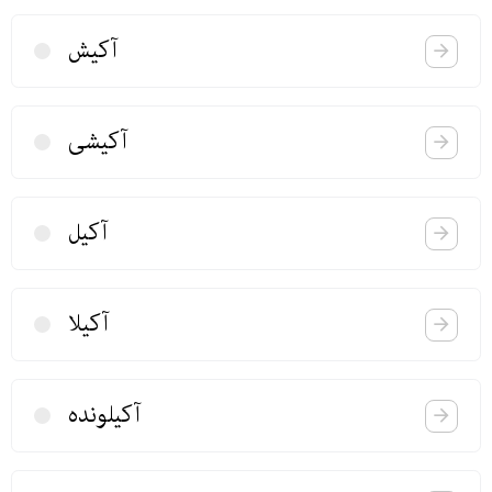
آكیش
آكیشی
آكیل
آكیلا
آكیلونده