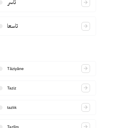
تاسر
تاسعا
Tâziyâne
Taziz
tazlık
Tazlîm