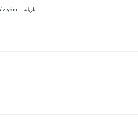
The entry is a dictionary list for the word Tâziyâne - تازیانه