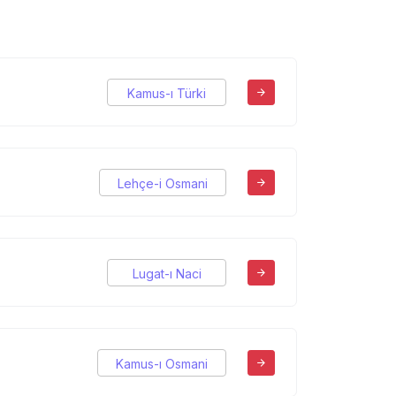
Kamus-ı Türki
Lehçe-i Osmani
Lugat-ı Naci
Kamus-ı Osmani