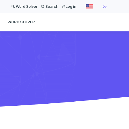
Word Solver
Search
Log in
WORD SOLVER