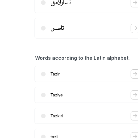
تاسارلامق
تاسس
Words according to the Latin alphabet.
Tazir
Taziye
Tazkıri
tazli