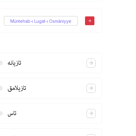
Müntehab-ı Lugat-ı Osmâniyye
تازیانه
تازیلامق
تاس