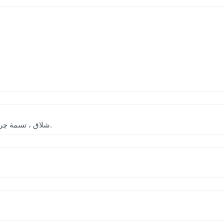
(نِ) (اِ.) شلاق ، تسمة چرمی که با آن چهارپایان را هنگام تاختن بزنند.