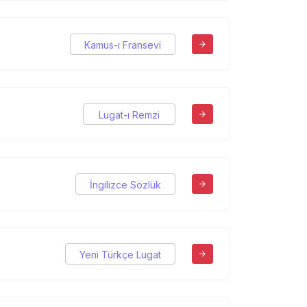
Kamus-ı Fransevi
Lugat-ı Remzi
İngilizce Sözlük
Yeni Türkçe Lugat