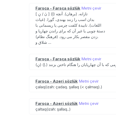
Farsça - Farsça sözlük
Metni çevir
[ نَ / نِ ] (اِ) تازانه. (برهان). آنچه
بدان اسب را زنند بهندی، گورا. (غیاث
اللغات). تابیدهٔ کلفت چرمی یا ریسمانی با
دستهٔ چوبی یا غیر آن که برای راندن چهارپا و
زدن مقصر بکار می رود. (فرهنگ نظام).
شلاق و ...
Farsça - Farsça sözlük
Metni çevir
Farsça - Azeri sözlük
Metni çevir
çalaq(izah: çadaq. şallaq (< çalmaq).)
Farsça - Azeri sözlük
Metni çevir
çaltaq(izah: şallaq..)