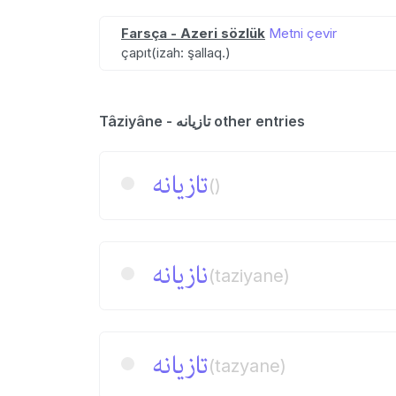
Farsça - Azeri sözlük
Metni çevir
çapıt(izah: şallaq.)
Tâziyâne - تازیانه other entries
تازیانه
()
نازیانه
(taziyane)
تازیانه
(tazyane)