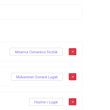
Almanca Osmanlıca Sözlük
Mükemmel Osmanlı Lugatı
Hazine-i Lugat