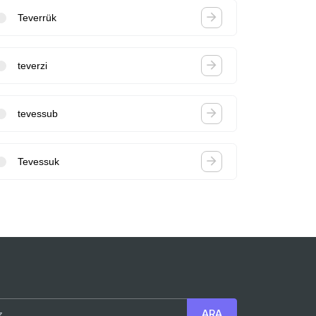
Teverrük
teverzi
tevessub
Tevessuk