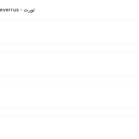
The entry is a dictionary list for the word Teverrus - تورث