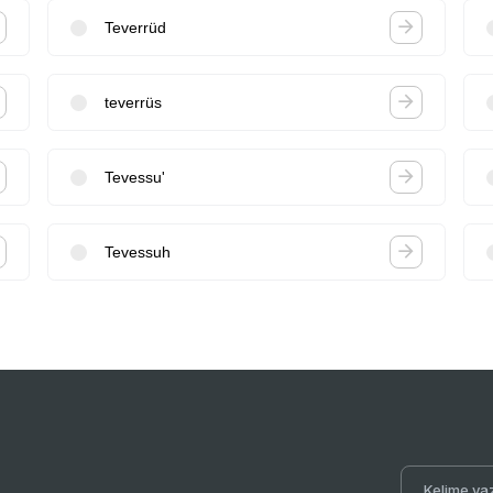
Teverrüd
teverrüs
Tevessu'
Tevessuh