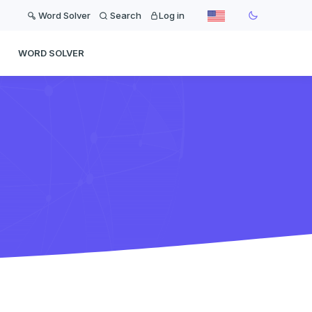
Word Solver
Search
Log in
WORD SOLVER