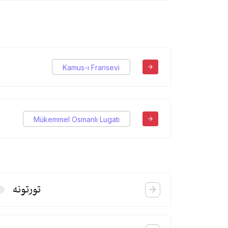
Kamus-ı Fransevi
Mükemmel Osmanlı Lugatı
تورتونه