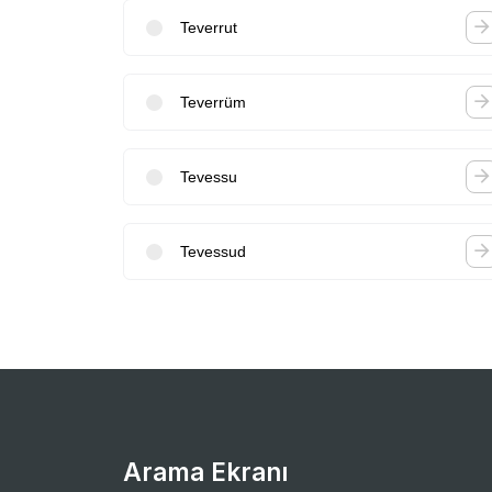
Teverrut
Teverrüm
Tevessu
Tevessud
Arama Ekranı