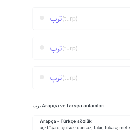
ترب
(turp)
ترب
(turp)
ترب
(turp)
ترب Arapça ve farsça anlamları
Arapça - Türkçe sözlük
aç; bîçare; çulsuz; donsuz; fakir; fukara; mete