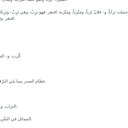
افتقر. وفي الحديث الشريف: فاظْفَرْ بذات الدِّين تَرِبَتْ يداك.
(تَرَّب): أَتْرب: و- الشيءَ: وضع عليه التراب. ويقال: تَرَّبَ الكتابَ.
(التَّرائب): عظام الصدر مما يلي الترْقوَتين. و- موضع القلادة. الواحدة: (تَريبة).
(التُّرْب): التراب. و- من المِغزل: العود الذي يلف عليه الخيط.
(التُّرْب): المماثل في السِّن، وأَكثر ما يستعمل في المؤنث. (ج) أَتراب.