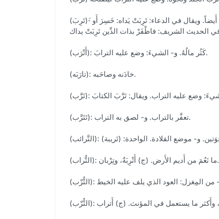
(تَرِبَ)-َ تَرَباً: أَصَابه الترابُ. و- المكانُ: كثُرَ ترابه. و- الريحُ: حملت تراباً. و- فلانٌ تَرَباً، ومَتْرَباً، ومَتْرَبة: افتقر. فهو ترِبٌ، وهي تَرِبٌ، وتَرِبَةٌ أَيضاً. ويقال في الدعاء: تَرِبَتْ يَداه: خَسِرَ أَو
(أَتْرَب): كَثُر مالُهُ. و- الشيءَ: وضع عليه الترابَ.
(تارَبَه): خادَنه وصاحَبه.
(تَتَرَّب): تعفَّر بالتراب. و- لصق به التراب.
(التُّراب): ما نَعُمَ من أَديم الأَرض. (ج) أَتْرِبَةٌ، وتِرْبان.