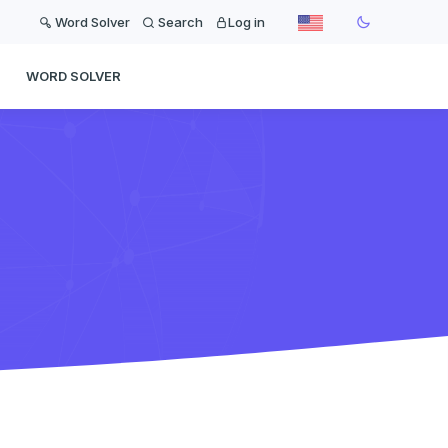
Word Solver
Search
Log in
WORD SOLVER