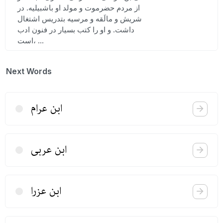
از مردم حضرموت و مولد او باشبیلیه. در
شریش و مالَقه و مرسیه بتدریس اشتغال
داشت. و او را کتب بسیار در فنون ادب
است، ...
Next Words
ابن عرام
ابن عربی
ابن عزرا