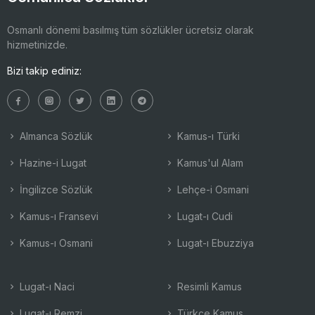
Osmanlı dönemi basılmış tüm sözlükler ücretsiz olarak
hizmetinizde.
Bizi takip ediniz:
Almanca Sözlük
Kamus-ı Türki
Hazine-i Lugat
Kamus'ul Alam
İngilizce Sözlük
Lehçe-i Osmani
Kamus-ı Fransevi
Lugat-ı Cudi
Kamus-ı Osmani
Lugat-ı Ebuzziya
Lugat-ı Naci
Resimli Kamus
Lugat-ı Remzi
Türkçe Kamus