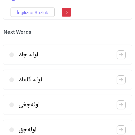
İngilizce Sözlük
Next Words
اوله جك
اوله كلمك
اوله‌جغی
اوله‌جق