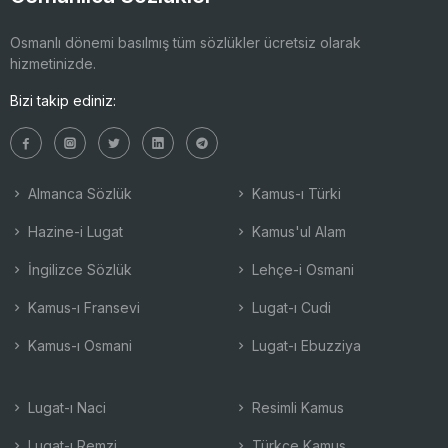
Osmanlı dönemi basılmış tüm sözlükler ücretsiz olarak
hizmetinizde.
Bizi takip ediniz:
Almanca Sözlük
Kamus-ı Türki
Hazine-i Lugat
Kamus'ul Alam
İngilizce Sözlük
Lehçe-i Osmani
Kamus-ı Fransevi
Lugat-ı Cudi
Kamus-ı Osmani
Lugat-ı Ebuzziya
Lugat-ı Naci
Resimli Kamus
Lugat-ı Remzi
Türkçe Kamus