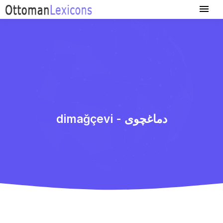
dimağçevi - دماغچوی