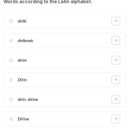
Words according to the Latin alphabet.
dirilti
diriltmek
dirim
Dîrîn
dirin, dirine
Dîrîne