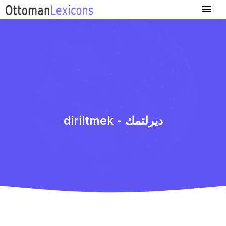
diriltmek - دیرلتمك