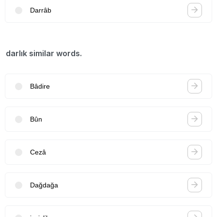
Darrâb
darlık similar words.
Bâdire
Bûn
Cezâ
Dağdağa