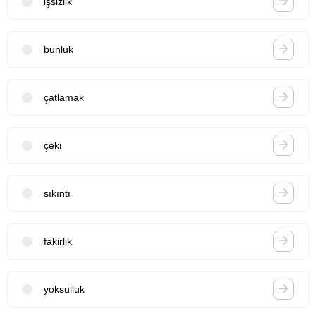
işsizlik
bunluk
çatlamak
çeki
sıkıntı
fakirlik
yoksulluk