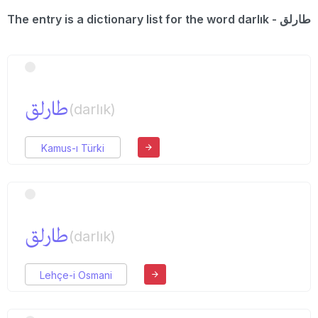
The entry is a dictionary list for the word darlık - طارلق
طارلق
(darlık)
Kamus-ı Türki
طارلق
(darlık)
Lehçe-i Osmani