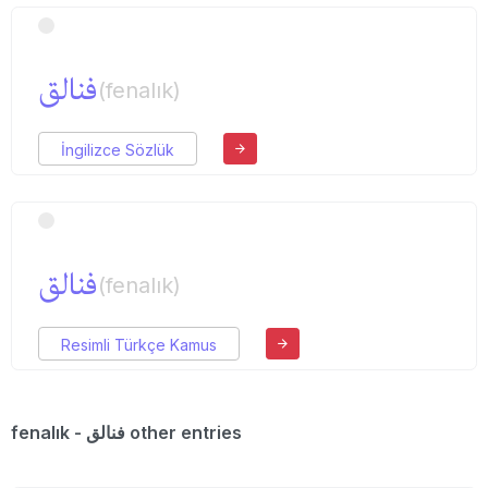
فنالق
(fenalık)
İngilizce Sözlük
فنالق
(fenalık)
Resimli Türkçe Kamus
fenalık - فنالق other entries