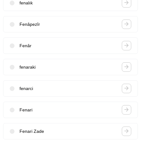
fenalık
Fenâpezîr
Fenâr
fenaraki
fenarci
Fenari
Fenari Zade