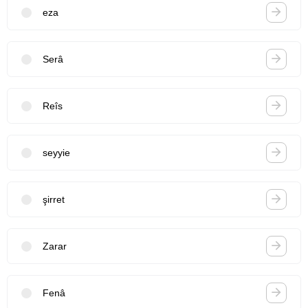
eza
Serâ
Reîs
seyyie
şirret
Zarar
Fenâ