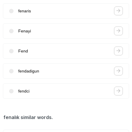
fenaris
Fenayi
Fend
fendadigun
fendci
fenalık similar words.