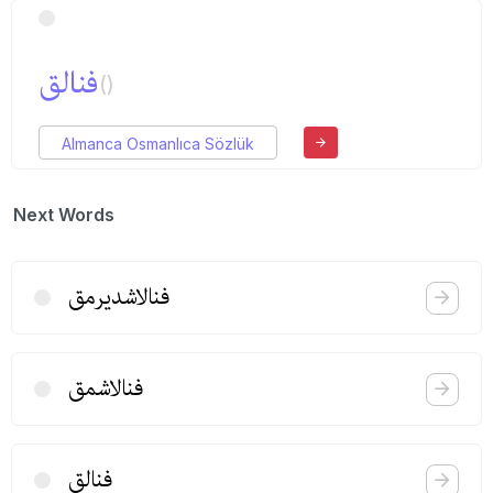
فنالق
()
Almanca Osmanlıca Sözlük
Next Words
فنالاشدیرمق
فنالاشمق
فنالق