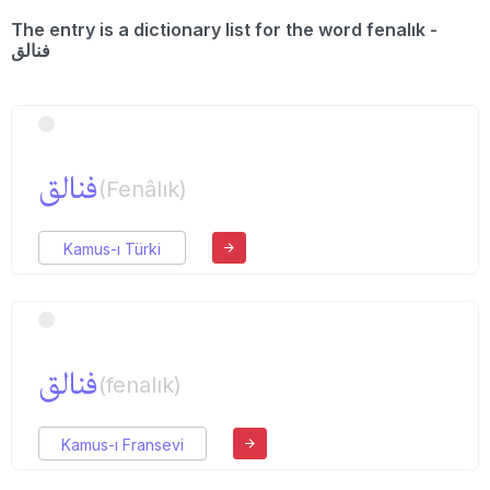
The entry is a dictionary list for the word fenalık -
فنالق
فنالق
(Fenâlık)
Kamus-ı Türki
فنالق
(fenalık)
Kamus-ı Fransevi