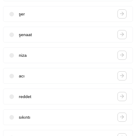
şer
şenaat
niza
acı
reddet
sıkıntı