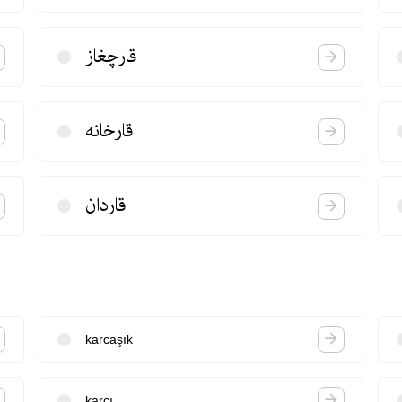
قارچغاز
قارخانه
قاردان
karcaşık
karcı