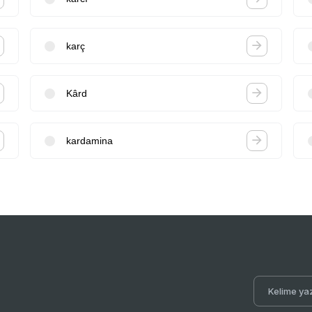
karç
Kârd
kardamina