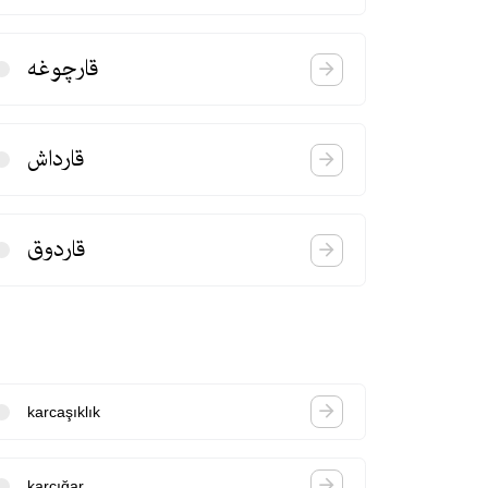
قارچوغه
قارداش
قاردوق
karcaşıklık
karcığar