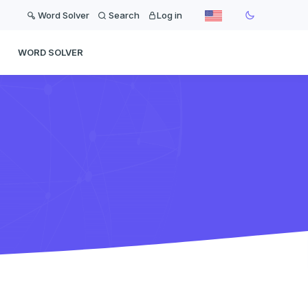
Word Solver
Search
Log in
WORD SOLVER