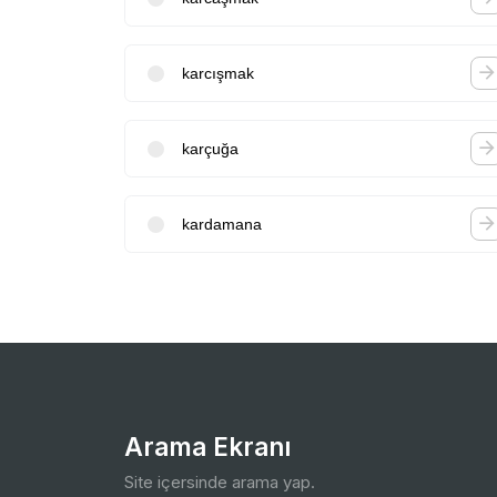
karcışmak
karçuğa
kardamana
Arama Ekranı
Site içersinde arama yap.