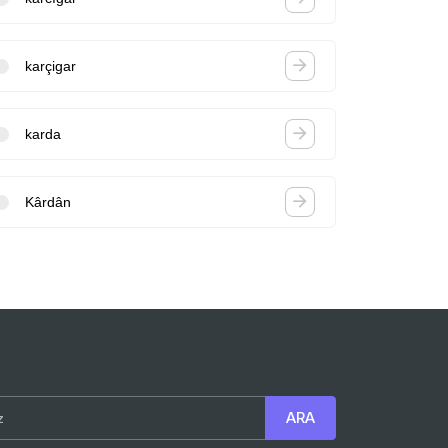
karçigar
karda
Kârdân