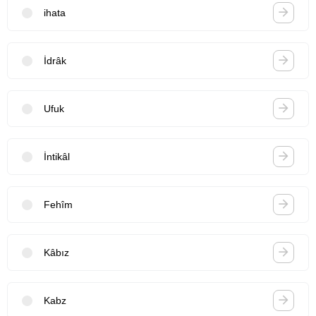
ihata
İdrâk
Ufuk
İntikâl
Fehîm
Kâbız
Kabz