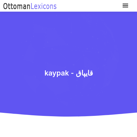
kaypak - قایپاق