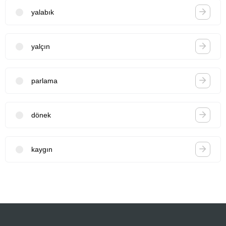
yalabık
yalçın
parlama
dönek
kaygın