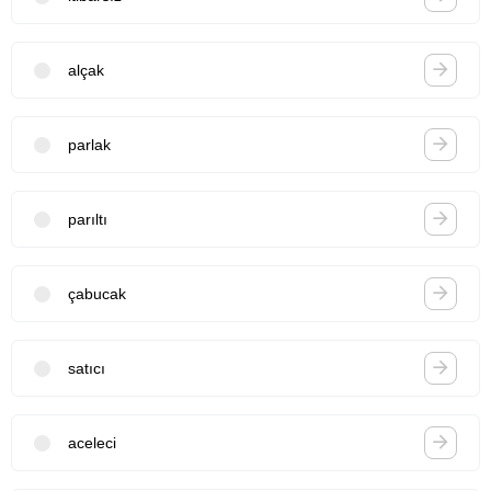
alçak
parlak
parıltı
çabucak
satıcı
aceleci