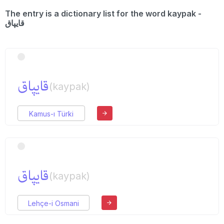
The entry is a dictionary list for the word kaypak -
قایپاق
قایپاق
(kaypak)
Kamus-ı Türki
قایپاق
(kaypak)
Lehçe-i Osmani