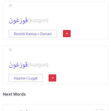
قوزغون
(kuzgun)
Resimli Kamus-ı Osmani
قوزغون
(kuzgun)
Hazine-i Lugat
Next Words