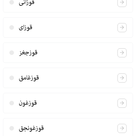
قوزانی
قوزای
قوزجغز
قوزغامق
قوزغون
قوزغونجق