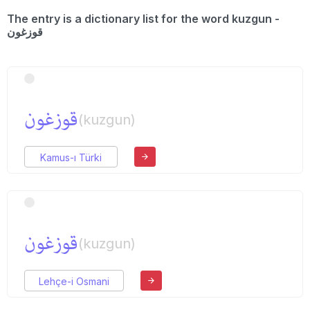
The entry is a dictionary list for the word kuzgun -
قوزغون
قوزغون
(kuzgun)
Kamus-ı Türki
قوزغون
(kuzgun)
Lehçe-i Osmani