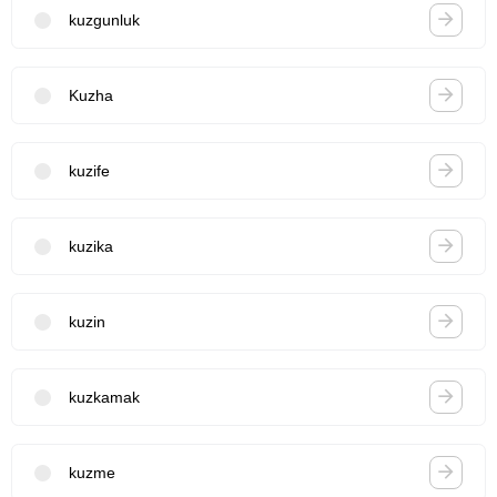
kuzgunluk
Kuzha
kuzife
kuzika
kuzin
kuzkamak
kuzme