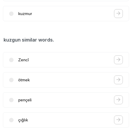
kuzmur
kuzgun similar words.
Zencî
ötmek
pençeli
çığlık