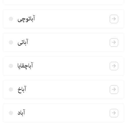
آباتوچی
آباتی
آباچقایا
آباخ
آباد