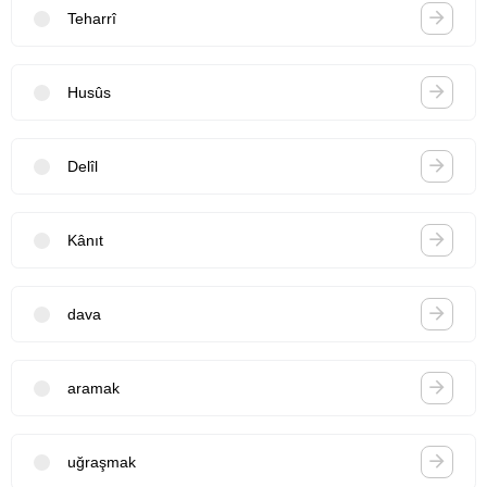
Teharrî
Husûs
Delîl
Kânıt
dava
aramak
uğraşmak