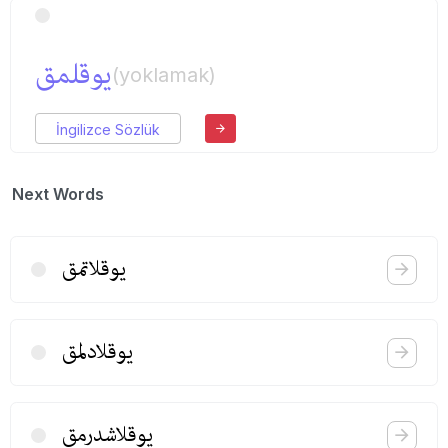
یوقلمق
(yoklamak)
İngilizce Sözlük
Next Words
یوقلاتمق
یوقلادلمق
یوقلاشدرمق