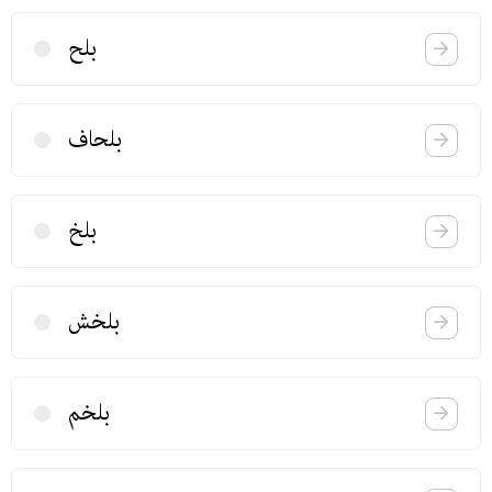
بلح
بلحاف
بلخ
بلخش
بلخم