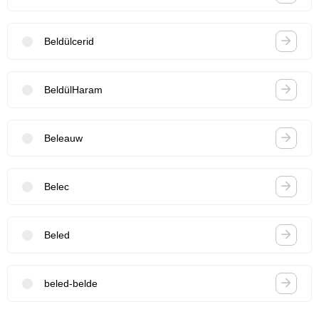
Beldülcerid
BeldülHaram
Beleauw
Belec
Beled
beled-belde