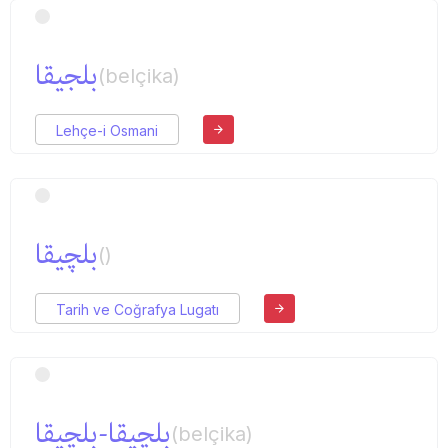
بلجیقا
(belçika)
Lehçe-i Osmani
بلچیقا
()
Tarih ve Coğrafya Lugatı
بلچیقا-بلچیقا
(belçika)