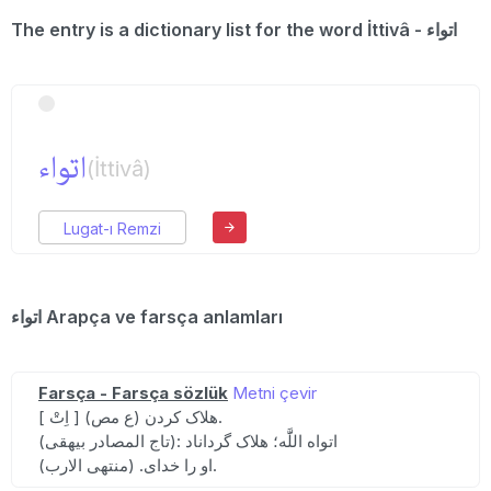
The entry is a dictionary list for the word İttivâ - اتواء
اتواء
(İttivâ)
Lugat-ı Remzi
اتواء Arapça ve farsça anlamları
Farsça - Farsça sözlük
Metni çevir
[ اِتْ ] (ع مص) هلاک کردن.
(تاج المصادر بیهقی): اتواه اللََّه؛ هلاک گرداناد
او را خدای. (منتهی الارب).