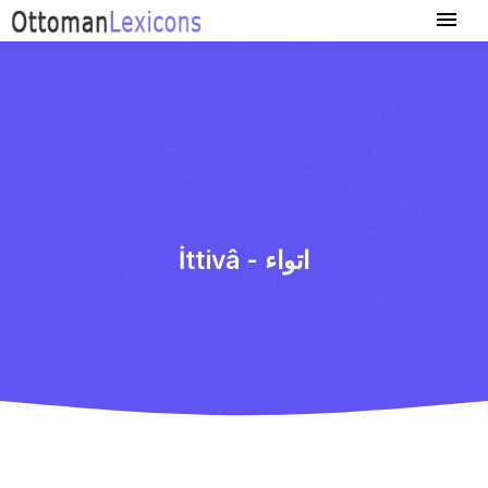
İttivâ - اتواء