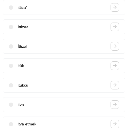
ittiza'
İttizaa
İttizah
itük
itükcü
itva
itva etmek