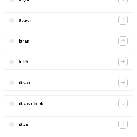
İttitadi
ittitan
İttivâ
ittiyas
ittiyas etmek
ittiza