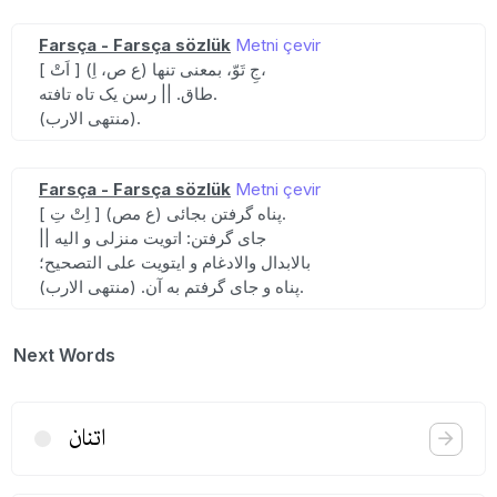
Farsça - Farsça sözlük
Metni çevir
[ اَتْ ] (ع ص، اِ) جِ تَوّ، بمعنی تنها،
طاق. || رسن یک تاه تافته.
(منتهی الارب).
Farsça - Farsça sözlük
Metni çevir
[ اِتْ تِ ] (ع مص) پناه گرفتن بجائی.
|| جای گرفتن: اتویت منزلی و الیه
بالابدال والادغام و ایتویت علی التصحیح؛
پناه و جای گرفتم به آن. (منتهی الارب).
Next Words
اتنان