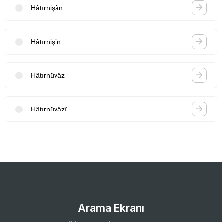
Hâtırnişân
Hâtırnişîn
Hâtırnüvâz
Hâtırnüvâzî
Arama Ekranı