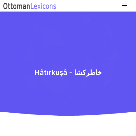
Hâtırkuşâ - خاطركشا