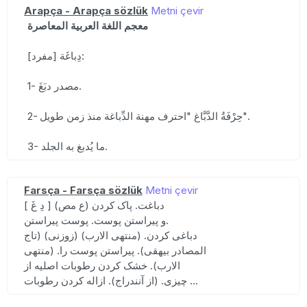
Arapça - Arapça sözlük
Metni çevir
معجم اللغة العربية المعاصرة
دِباغَة [مفرد]:
1- مصدر دبَغَ.
2- حِرْفَةُ الدَّبَّاغ "احترف مهنة الدِّباغة منذ زمن طويل".
3- ما يُدبغ به الجلد.
Farsça - Farsça sözlük
Metni çevir
[ دِ غَ ] (ع مص) دباغت. پاک کردن
و پیراستن پوست. پوست پیراستن.
دباغی کردن. (منتهی الارب) (زوزنی) (تاج
المصادر بیهقی). پیراستن پوست را. (منتهی
الارب). خشک کردن رطوبات اصلیه از
چیزی. (از آنندراج). ازاله کردن رطوبات ...