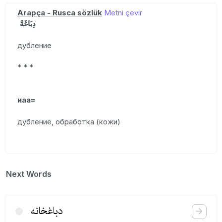
Arapça - Rusca sözlük
Metni çevir
دِبَاغَةٌ
дубление
* * *
иаа=
дубление, обработка (кожи)
Next Words
دباغخانه