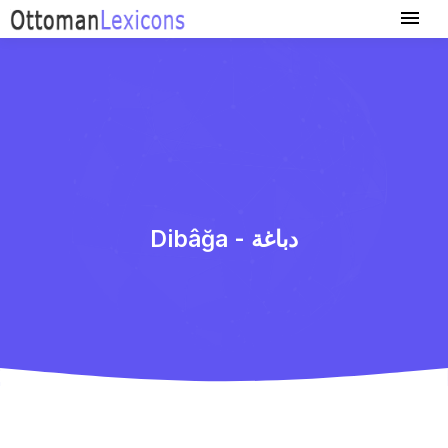
Dibâğa - دباغة