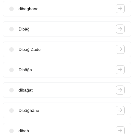
dibaghane
Dibâğ
Dibağ Zade
Dibâğa
dibağat
Dibâğhâne
dibah