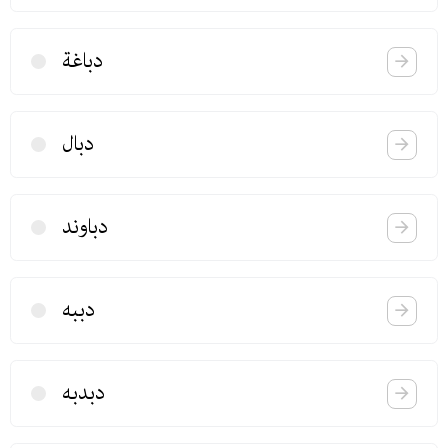
دباغة
دبال
دباوند
دببه
دبدبه