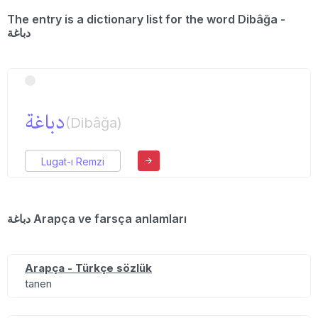
The entry is a dictionary list for the word Dibâğa -
دباغة
دباغة
(Dibâğa)
Lugat-ı Remzi
دباغة Arapça ve farsça anlamları
Arapça - Türkçe sözlük
tanen