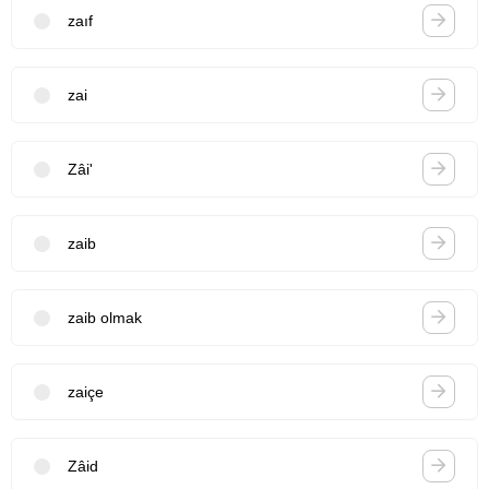
zaıf
zai
Zâi'
zaib
zaib olmak
zaiçe
Zâid