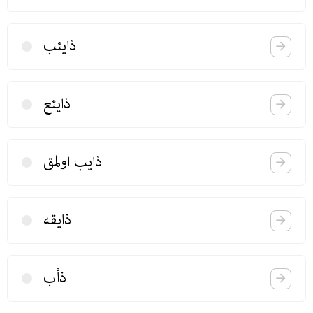
ذایئب
ذایئع
ذایب اولمق
ذایقه
ذأب