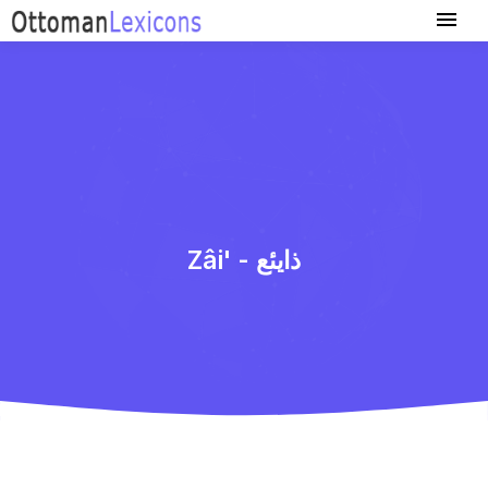
Zâi' - ذایئع