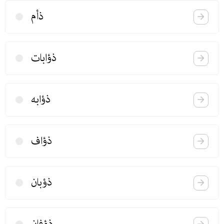
ذأم
ذؤابات
ذؤابه
ذؤاف
ذؤبان