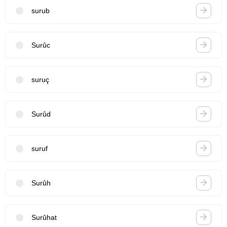
surub
Surûc
suruç
Surûd
suruf
Surûh
Surûhat