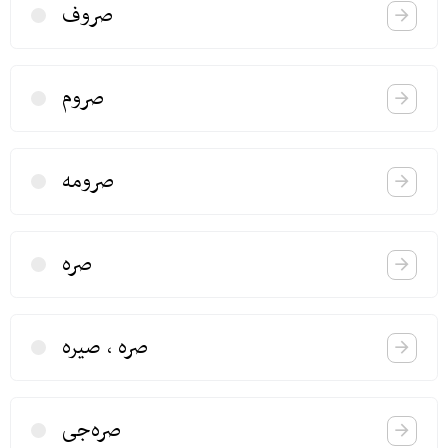
صروف
صروم
صرومه
صره
صره ، صیره
صره‌جی