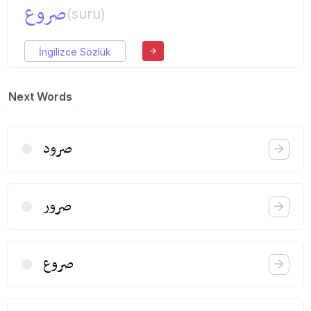
صروع
(suru)
İngilizce Sözlük
Next Words
صرود
صرور
صروع