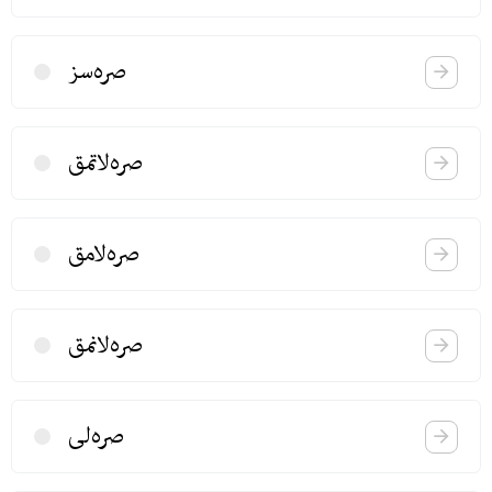
صره‌سز
صره‌لاتمق
صره‌لامق
صره‌لانمق
صره‌لی