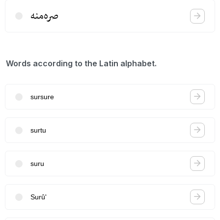
صره‌منه
Words according to the Latin alphabet.
sursure
surtu
suru
Surû'