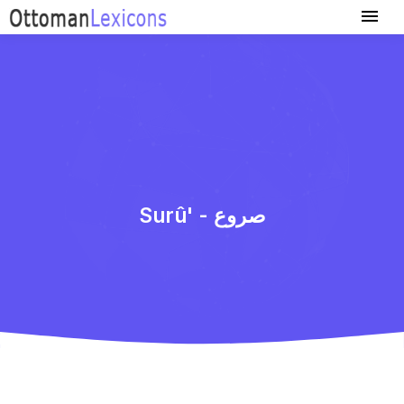
Surû' - صروع