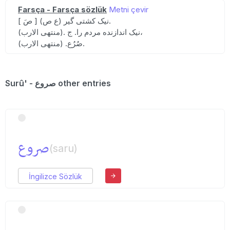
Farsça - Farsça sözlük
Metni çevir
[ صَ ] (ع ص) نیک کشتی گیر.
(منتهی الارب). نیک اندازنده مردم را. ج،
صُرُع. (منتهی الارب).
Surû' - صروع other entries
صروع
(saru)
İngilizce Sözlük