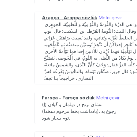
Arapça - Arapça sözlük
Metni çevir
هي الدرَّة والتُّومةُ والتُّؤَامِيَّة واللَّطَمِيَّة. الجوهري:
. وقال الليث: التُّومةُ القُرْط. ابن السكيت: قال أَيوب
ليطُ لغُرْبة وتَنائِي، ولقد نَسِيت برَامَتَيْنِ عَزائي
ز إِحداكُنَّ أَن تَتَّخِذ تُومَتَيْن منفضَّة ثم تُلَطِّخَهما
ِيَّة فهما دُرَّتان للأُذنين إِحداهما تَوْأَمةُ الأُخرى.
 يَكادُ من اللَّظى به التُّومُ، في أُفْحُوصه، يَتَصَيَّحُ
َنه الدرُّ فقال: وَحْفٌ كأَنَّ النَّدَى، والشمسُ ماتِعةٌ،
ق؛ قال جرير: صَبَّحْنَ تَوْماءَ، والناقُوسُ يَقْرَعُه قَسُّ
النصارى، حَراجِيجاً بنا تَجِفُ
Farsça - Farsça sözlük
Metni çevir
(اِ) نشای برنج در دیلمان و گیلان.
(یادداشت بخط مرحوم دهخدا). رجوع به
توم بیجار شود.