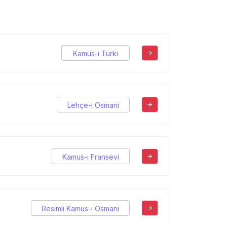
Kamus-ı Türki
Lehçe-i Osmani
Kamus-ı Fransevi
Resimli Kamus-ı Osmani