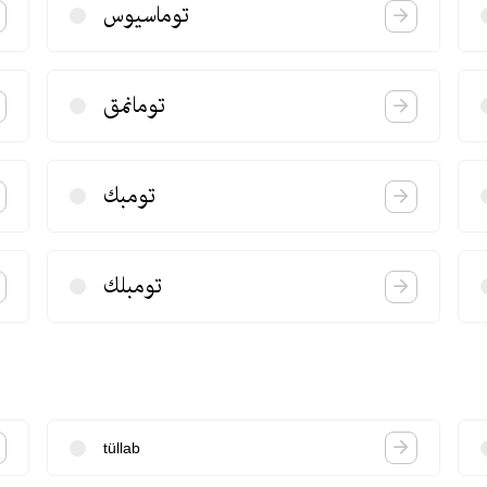
توماسیوس
تومانمق
تومبك
تومبلك
tüllab