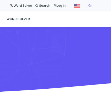
Word Solver
Search
Log in
WORD SOLVER