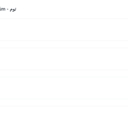
The entry is a dictionary list for the word tüm - توم