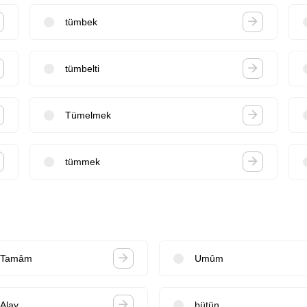
tümbek
tümbelti
Tümelmek
tümmek
Tamâm
Umûm
Alay
bütün