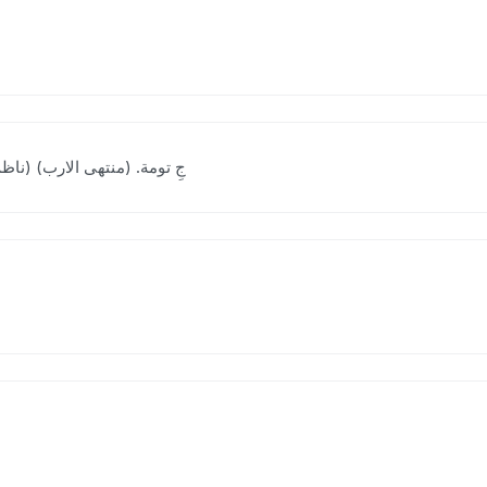
[ تُ وَ ] (ع اِ) جِ تومة. (منتهی ال