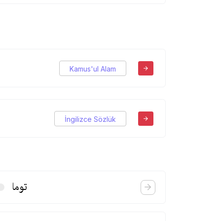
Kamus'ul Alam
İngilizce Sözlük
توما