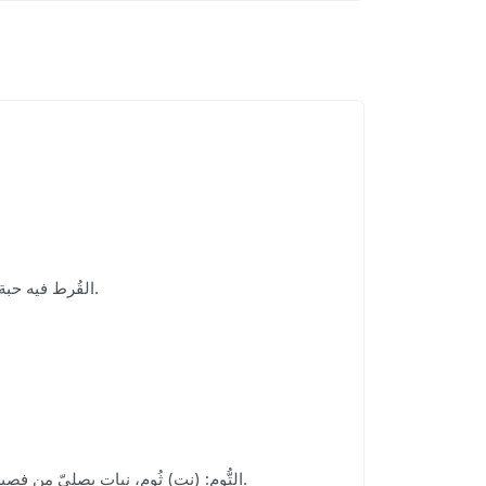
(التُّوْمَة): القُرط فيه حبة كبيرة. و- اللؤْلؤة. و- حبة تصنع من الفضة كالدُّرَّة. و- بيضة النعام. (ج) تُوَمٌ، وتُومٌ. و (أم تُومَةَ): الصَّدَفة. (عَلم جِنس).
• التُّوم: (نت) ثُوم، نبات بصليّ من فصيلة الزّنبقيَّات يسمو إلى ذراع، تتولَّد له في الأرض فصوص متلاصقة، شديد الحرافة، قويّ الرَّائحة يستعمل في الطَّعام والطبّ.