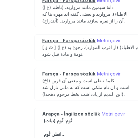
Farsça - Farsça sözlük
Metni çevir
(ع اِ) دانهٔ سیمین مانند مروارید. (ناظم
الاطباء). مروارید و بعضی گفته اند مهره ها که
آن را از نقره سازند مانند مروارید. (آنندراج).
Farsça - Farsça sözlük
Metni çevir
ارب) (ناظم الاطباء) (از اقرب الموارد). رجوع به
تومة و مادهٔ قبل شود.
Farsça - Farsça sözlük
Metni çevir
(اِخ) کلمهٔ نبطی است و معنی آن قرین
است و آن نام ملکی است که به مانی نازل شد.
(ابن الندیم از یادداشت بخط مرحوم دهخدا).
Arapça - İngilizce sözlük
Metni çevir
تُوم: ثُوم (نبات)
ـ انظر: ثُوم