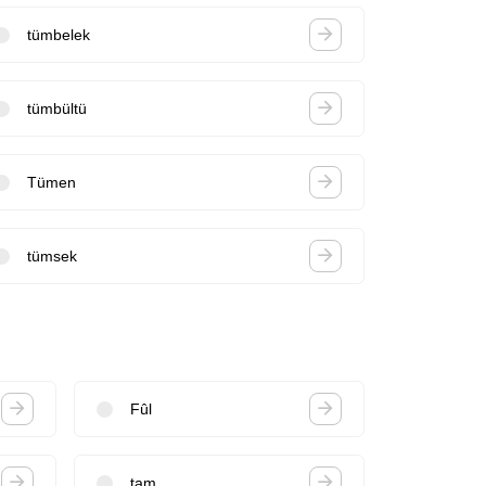
tümbelek
tümbültü
Tümen
tümsek
Fûl
tam