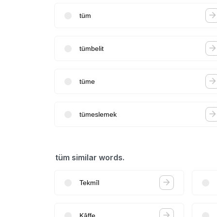
tüm
tümbelit
tüme
tümeslemek
tüm similar words.
Tekmîl
Kâffe