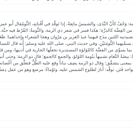
َحْفٌ كأَنَّ النَّدَى، والشمسُ ماتِعةٌ، إِذا تَوقَّد في أَفْنانِهِ، التُّومُقال أَبو عمرو: 
َل من الفِضَّة كالدرَّة؛ هكذا فسر في شعر ذي الرمة. والتُّومةُ: القُرْط فيه حبَّة
دتيه اللتين مدَح فيهما عبدَ العزيز بن مَرْوان وهجا الشعراء وإِحداهما: ظَعَن الخ
ان يسمِّيهما التُّومَتَيْنِ. وفي حديث النبي، صلى الله عليه وسلم: أَنه قال للنساء أَتَعْجِ
بما يسوَّى من الفضَّة كاللؤلؤة المستديرة تجعلُها الجارية في أُذنيها، ومن قال تَوْأَم
ُ: بيضَةُ النَّعام تشبيهاً بتُومة اللؤلؤ، والجمع كالجمع؛ قال ذو الرمة: وحتى أَتى يومٌ
َّح بمعنى يتشقَّق؛ وقال ذو الرمة يصِف نباتاً وقع عليه الطَّلُّ فتعلَّق من أَغْصانه كأ
انُه، الواحد فَنَن. توقَّد: أَنارَ لطلوع الشمس عليه. وتَوْماءُ: مرضع وهو من عمَل دِمَشْ