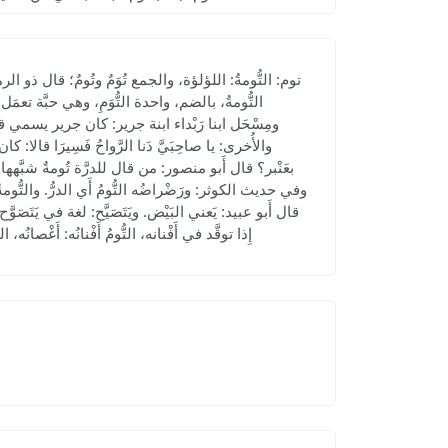
توم: التُّومةُ: اللؤلؤة، والجمع تُوَمٌ وتُومٌ؛ قال ذو الرمة: و
التُّومةُ، بالضم، واحدة التُّوَمِ، وهي حبَّة تعم
ومِسْحَل ابنا رَبْداء ابنة جرير: كان جرير يسمي قصي
والأُخرى: يا صاحِبَيَّ دَنا الرَّواحُ فَسِيرَا قالا: ك
بعَنْبر؟ قال أَبو منصور: من قال للدرَّة تُومةٌ شبَّهها 
وفي حديث الكوثر: ورَضْراضُه التُّومُ أَي الدرُّ. والتُّومة
قال أَبو عبيد: يَعني البَيْض. ويَتَصَيَّح: لغة في يَتَصَو
إِذا توقَّد في أَفْنانه، التُّومُ أَفْنانُه: أَغْص