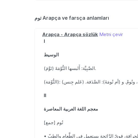
توم Arapça ve farsça anlamları
Arapça - Arapça sözlük
Metni çevir
I
الوسيط
(تَوَّمَ) الصَّبِيَّة: أَلبسها التُّوْمَةَ.
II
معجم اللغة العربية المعاصرة
تُوم [جمع]