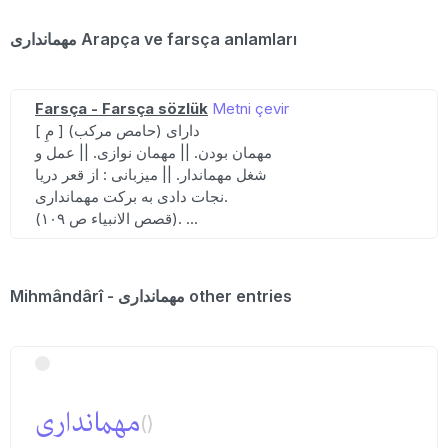
مهمانداری Arapça ve farsça anlamları
Farsça - Farsça sözlük
Metni çevir
[ مِ ] (حامص مرکب) دارای
مهمان بودن. || مهمان نوازی. || عمل و
شغل مهماندار. || میزبانی : از قعر دریا
نجات دادی به برکت مهمانداری.
(قصص الانبیاء ص ۱۰۹). ...
Mihmândârî - مهمانداری other entries
مهمانداری
()