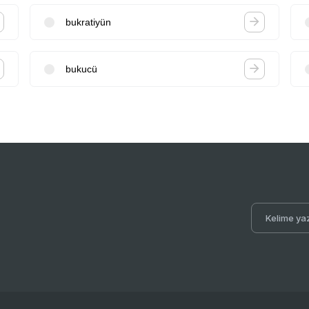
bukratiyün
bukucü