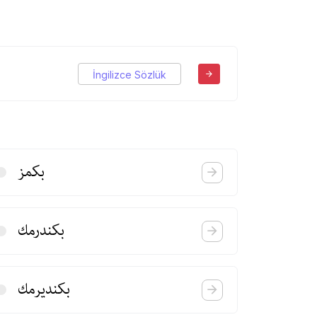
İngilizce Sözlük
بكمز
بكندرمك
بكندیرمك