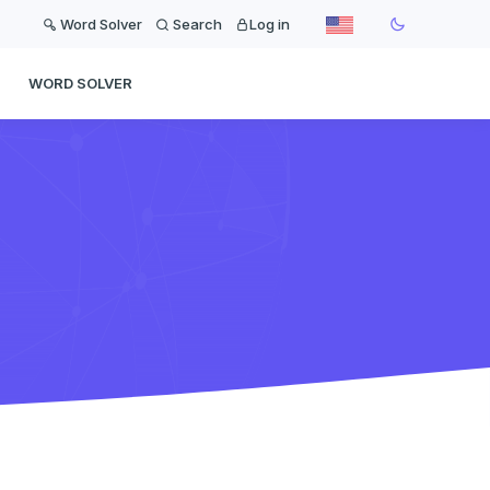
Word Solver
Search
Log in
WORD SOLVER