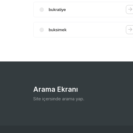
bukratiye
buksimek
Arama Ekranı
Site içersinde arama yap.