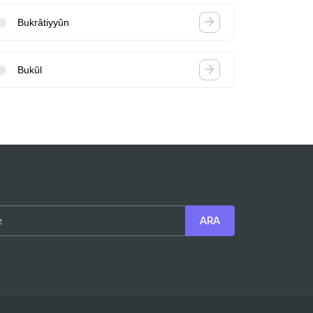
Bukrâtiyyûn
Bukûl