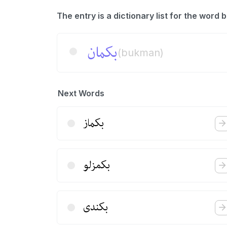
بكمان
(bukman)
Next Words
بكماز
بكمزلو
بكندی