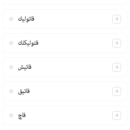
قاتولیك
قتولیكلك
قاتیش
قاتیق
قاچ