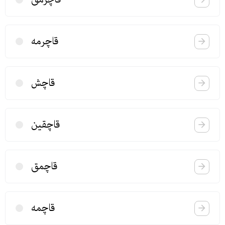
قاچرمه
قاچش
قاچقین
قاچمق
قاچمه