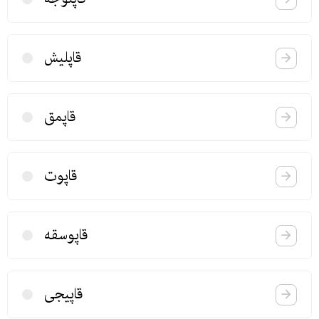
قاپلیش
قاپمق
قاپوت
قاپوسقه
قاپیجی