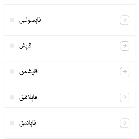
قاپسوللی
قاپش
قاپشمق
قاپلاتمق
قاپلامق