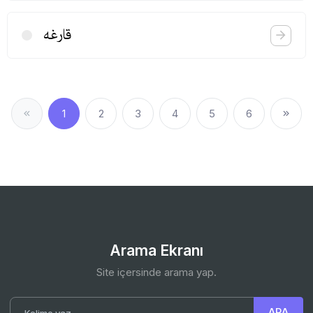
قارغه
1
2
3
4
5
6
Arama Ekranı
Site içersinde arama yap.