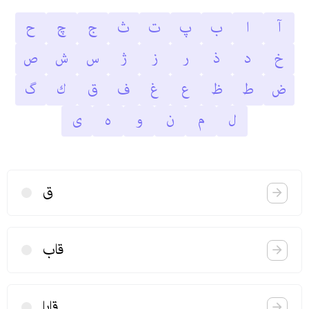
آ
ا
ب
پ
ت
ث
ج
چ
ح
خ
د
ذ
ر
ز
ژ
س
ش
ص
ض
ط
ظ
ع
غ
ف
ق
ك
گ
ل
م
ن
و
ه
ى
ق
قاب
قابا