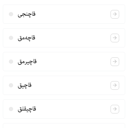
قاچنجی
قاچه‌مق
قاچیرمق
قاچیق
قاچیقلق