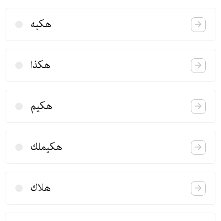
هكبه
هكذا
هكیم
هكیملك
هلاك