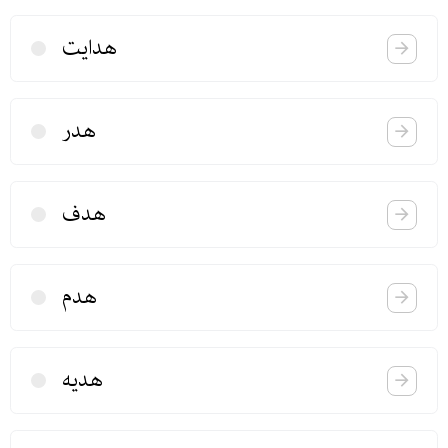
هدایت
هدر
هدف
هدم
هدیه