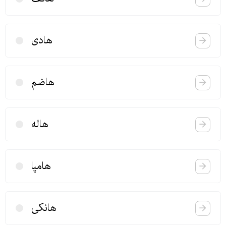
هادی
هاضم
هاله
هامپا
هانكی