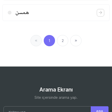
همسن
1
2
Arama Ekranı
Site içersinde arama yap.