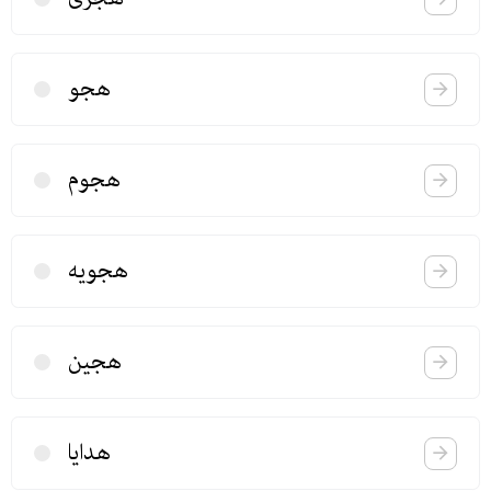
هجو
هجوم
هجویه
هجین
هدایا