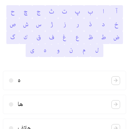
آ
ا
ب
پ
ت
ث
ج
چ
ح
خ
د
ذ
ر
ز
ژ
س
ش
ص
ض
ط
ظ
ع
غ
ف
ق
ك
گ
ل
م
ن
و
ه
ى
ه
ها
هاتف