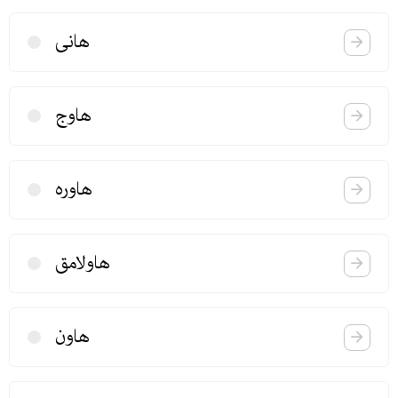
هانی
هاوج
هاوره
هاولامق
هاون