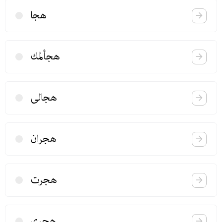
هجا
هجألمك
هجالی
هجران
هجرت
هجری