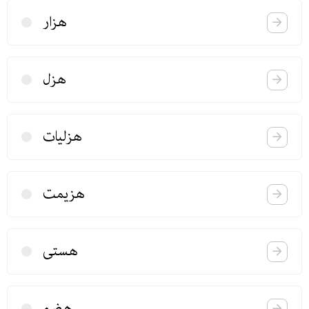
هزار
هزل
هزلیات
هزیمت
هستی
هضم