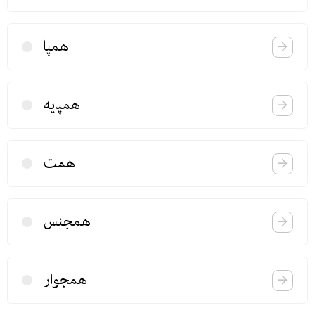
همپا
همپایه
همت
همجنس
همجوار