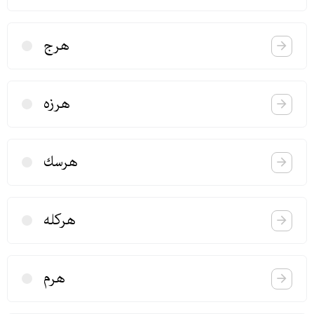
هرج
هرزه
هرسك
هركله
هرم