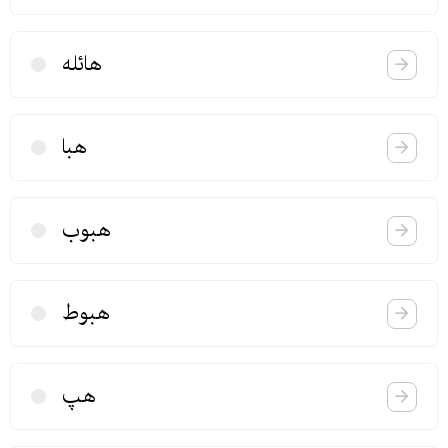
هائله
هبا
هبوب
هبوط
هپ