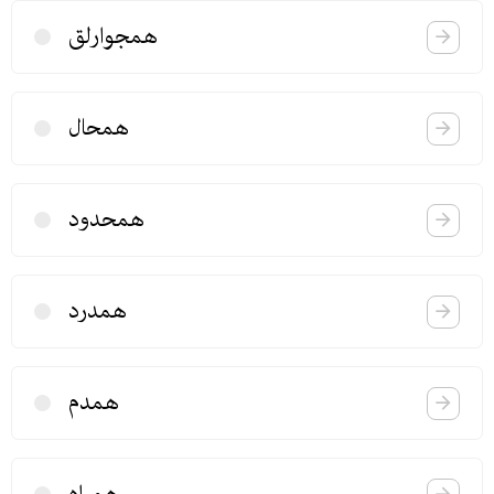
همجوارلق
همحال
همحدود
همدرد
همدم