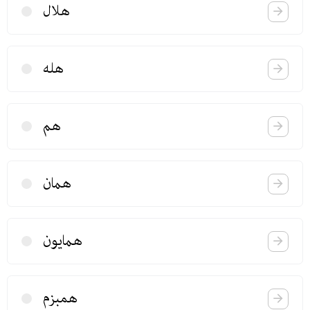
هلال
هله
هم
همان
همایون
همبزم