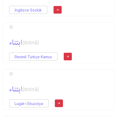
İngilizce Sözlük
ابتناء
(ibtinâ)
Resimli Türkçe Kamus
ابتناء
(ibtinâ)
Lugat-ı Ebuzziya