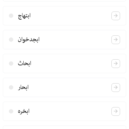
ابتهاج
ابجدخوان
ابحاث
ابحار
ابخره