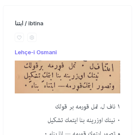
ابتنا / ibtina
Lehçe-i Osmani
١ ناف ل. تمل قورمه بر قولك
٠ نینك اوزرینه بنا ایتمك تشكیل
و تصور ایتمك قورمه — انا بناء ٠