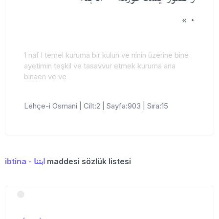
٠ »
1 naf l temel kuruma bir kulun ve ninin üzerine bine
ayetimin teşkil ve tasavvur etmek kuruma ana
binaen ve ve
Lehçe-i Osmani | Cilt:2 | Sayfa:903 | Sıra:15
ibtina - ابتنا
maddesi sözlük listesi